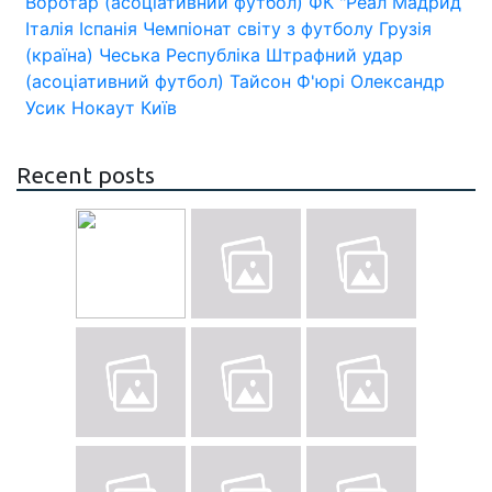
Воротар (асоціативний футбол)
ФК "Реал Мадрид
Італія
Іспанія
Чемпіонат світу з футболу
Грузія
(країна)
Чеська Республіка
Штрафний удар
(асоціативний футбол)
Тайсон Ф'юрі
Олександр
Усик
Нокаут
Київ
Recent posts