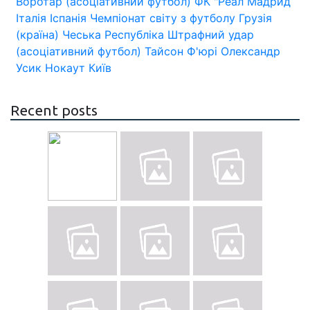
Воротар (асоціативний футбол)
ФК "Реал Мадрид
Італія
Іспанія
Чемпіонат світу з футболу
Грузія
(країна)
Чеська Республіка
Штрафний удар
(асоціативний футбол)
Тайсон Ф'юрі
Олександр
Усик
Нокаут
Київ
Recent posts