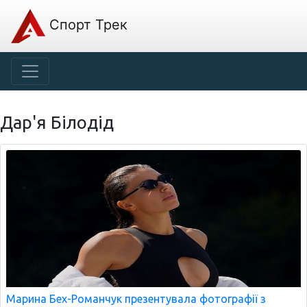
Спорт Трек
Дар'я Білодід
Марина Бех-Романчук презентувала фотографії з