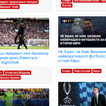
Спорт
Футбольний клуб "Челс
идент (державна посада)
Англія
Динамо" Київ
Не Зідан і не Хаві. Визнач
ць середньої лінії Арсеналу
найвидатнішого футболіс
рнув увагу Ювентуса -
історії Євро.
 bigmir)net
Спорт
Португалія
Євро
рт
Атлетіко Мадрид
івська Аравія