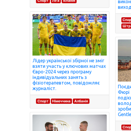
Спорт
Ліга
Іспанія
викон
виход
Спо
Штра
Лідер української збірної не зміг
взяти участь у ключових матчах
Євро-2024 через програму
індивідуальних занять з
фізіотерапевтом, повідомляє
Поєди
журналіст.
Фюрі 
подіє
Спорт
Німеччина
Албанія
волод
зроби
Gentl
Спо