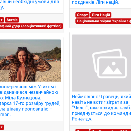
авши необхідні умови для
поєдинків Ліги націй.
у.
Спорт
Ліга Націй
рт
Англія
Національна збірна України з
фний удар (асоціативний футбол)
нок-реванш між Усиком і
відзначився незвичайною
Неймовірно! Гравець, яки
ю: Міла Кузнєцова,
навіть не встиг зіграти за
арка 17-го розміру грудей,
"Челсі", вже покидає клуб.
ла цікаву пропозицію –
приєднується до команд
eman.
Роналду.
рт