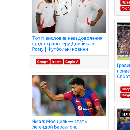
През
ФК "
Тотті висловив незадоволення
щодо трансферу Довбика в
Рому | Футбольні новини
Спорт
Італія
Серія A
Граве
приве
Спорт
Спо
Сауд
Ямал: Моя цель — стать
легендой Барселоны.