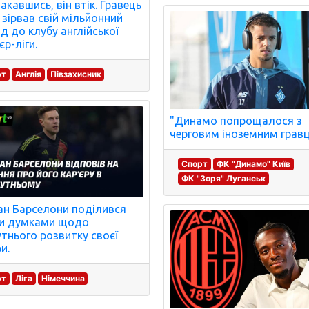
акавшись, він втік. Гравець
 зірвав свій мільйонний
ід до клубу англійської
єр-ліги.
рт
Англія
Півзахисник
"Динамо попрощалося з
черговим іноземним грав
Спорт
ФК "Динамо" Київ
ФК "Зоря" Луганськ
ан Барселони поділився
ми думками щодо
тнього розвитку своєї
и.
рт
Ліга
Німеччина