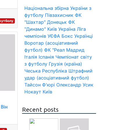
Національна збірна України з
футболу
Півзахисник
ФК
 футболу
"Шахтар" Донецьк
ФК
"Динамо" Київ
Україна
Ліга
чемпіонів УЄФА
Бокс
Українці
Воротар (асоціативний
футбол)
ФК "Реал Мадрид
Італія
Іспанія
Чемпіонат світу
з футболу
Грузія (країна)
Чеська Республіка
Штрафний
удар (асоціативний футбол)
Тайсон Ф'юрі
Олександр Усик
Нокаут
Київ
й
 Він
Recent posts
и