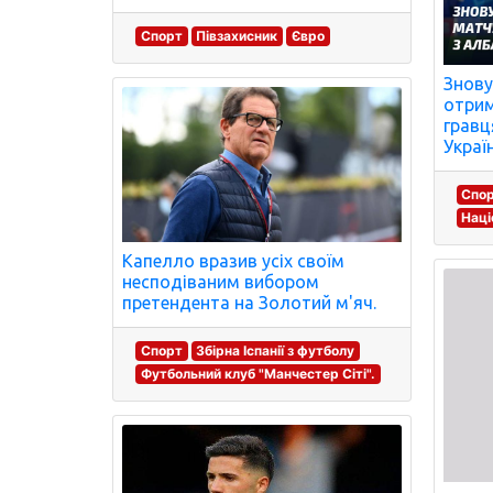
Спорт
Півзахисник
Євро
Знову
отрим
гравц
Україн
Спо
Наці
Капелло вразив усіх своїм
несподіваним вибором
претендента на Золотий м'яч.
Спорт
Збірна Іспанії з футболу
Футбольний клуб "Манчестер Сіті".