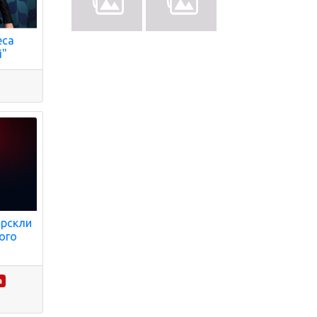
еса
і"
орскли
ого
а