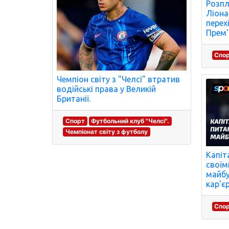
Розпл
Ліона
перех
Прем'
Спо
Чемпіон світу з "Челсі" втратив
водійські права у Великій
Британії.
Спорт
Футбольний клуб "Челсі".
Чемпіонат світу з футболу
Капіт
свої
майбу
кар'єр
Спо