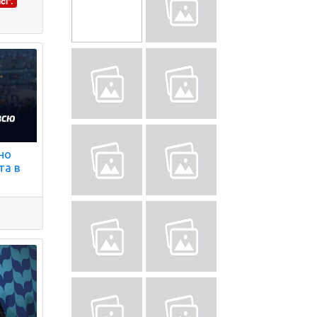
і".
ено
та в