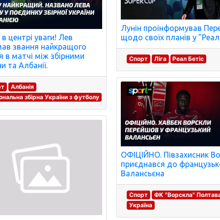
Лунін проінформував Пер
 в центрі уваги! Лев
щодо своїх планів у "Реал
ав звання найкращого
я в матчі між збірними
Спорт
Ліга
Реал Бетіс
и та Албанії.
рт
Албанія
ональна збірна України з футболу
ОФІЦІЙНО. Півзахисник В
приєднався до французьк
Валансьєна
Спорт
ФК "Ворскла" Полтав
Україна