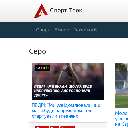
Спорт Трек
Спорт
Бізнес
Технологія
Євро
ПЕДРІ: "Ми усвідомлювали, що
матч буде напруженим, але
Молод
стартували впевнено."
успіш
на Єв