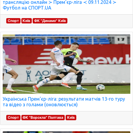
трансляцію онлайн ≻ Прем'єр-ліга ≺ 09.11.2024 ≻
Футбол на СПОРТ.UA
Спорт
Київ
ФК "Динамо" Київ
Українська Прем'єр-ліга: результати матчів 13-го туру
та відео з голами (оновлюється)
Спорт
ФК "Ворскла" Полтава
Київ