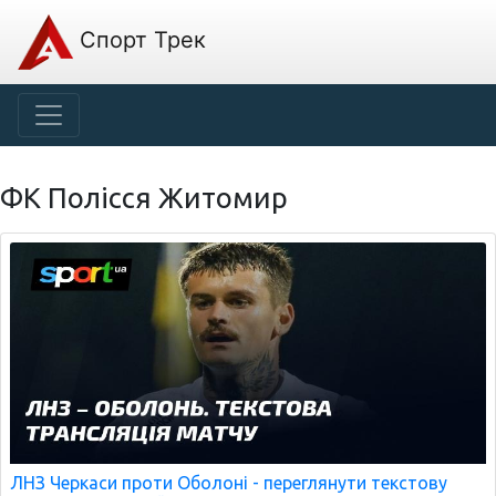
Спорт Трек
ФК Полісся Житомир
ЛНЗ Черкаси проти Оболоні - переглянути текстову