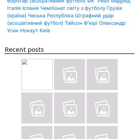
Воротар (асоціативний футбол)
ФК "Реал Мадрид
Італія
Іспанія
Чемпіонат світу з футболу
Грузія
(країна)
Чеська Республіка
Штрафний удар
(асоціативний футбол)
Тайсон Ф'юрі
Олександр
Усик
Нокаут
Київ
Recent posts