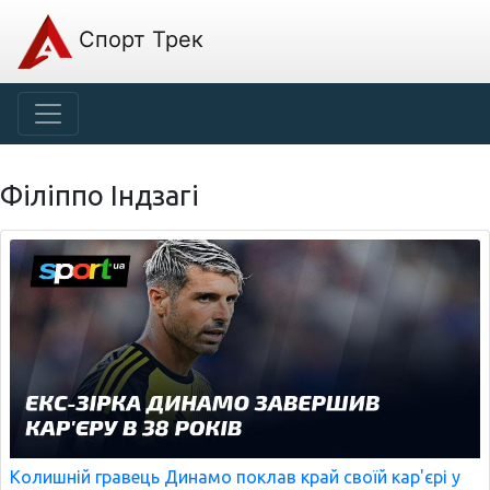
Спорт Трек
Філіппо Індзагі
Колишній гравець Динамо поклав край своїй кар'єрі у