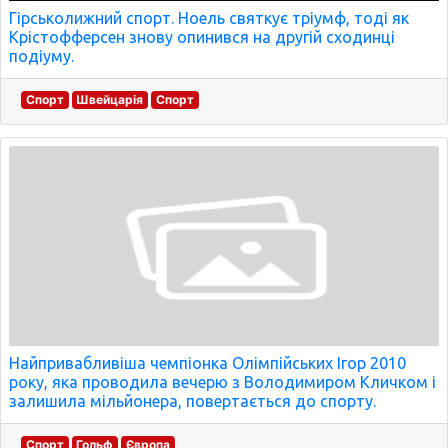
Гірськолижний спорт. Ноель святкує тріумф, тоді як
Крістофферсен знову опинився на другій сходинці
подіуму.
Спорт
Швейцарія
Спорт
Найпривабливіша чемпіонка Олімпійських Ігор 2010
року, яка проводила вечерю з Володимиром Кличком і
залишила мільйонера, повертається до спорту.
Спорт
Гольф
Європа