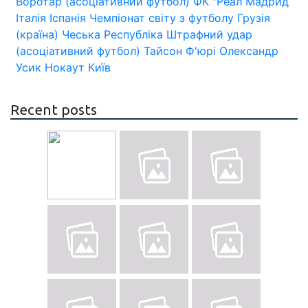
Воротар (асоціативний футбол)
ФК "Реал Мадрид
Італія
Іспанія
Чемпіонат світу з футболу
Грузія
(країна)
Чеська Республіка
Штрафний удар
(асоціативний футбол)
Тайсон Ф'юрі
Олександр
Усик
Нокаут
Київ
Recent posts