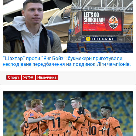
"Шахтар" проти "Янг Бойз": букмекери приготували
несподіване передбачення на поєдинок Ліги чемпіонів.
Спорт
УЄФА
Німеччина