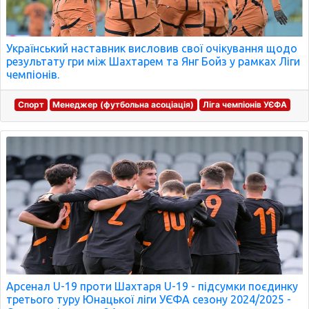
Український наставник висловив свої очікування щодо
результату гри між Шахтарем та Янг Бойз у рамках Ліги
чемпіонів.
Спорт
Менеджер (футбольна асоціація)
Ліга чемпіонів УЄФА
Арсенал U-19 проти Шахтаря U-19 - підсумки поєдинку
третього туру Юнацької ліги УЄФА сезону 2024/2025 -