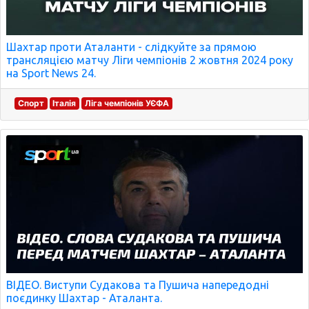
Шахтар проти Аталанти - слідкуйте за прямою
трансляцією матчу Ліги чемпіонів 2 жовтня 2024 року
на Sport News 24.
Спорт
Італія
Ліга чемпіонів УЄФА
ВІДЕО. Виступи Судакова та Пушича напередодні
поєдинку Шахтар - Аталанта.