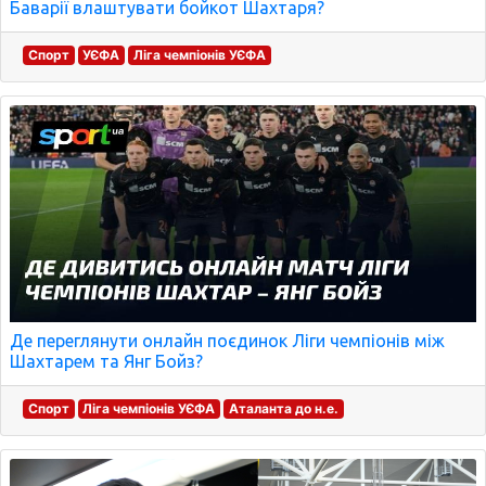
Баварії влаштувати бойкот Шахтаря?
Спорт
УЄФА
Ліга чемпіонів УЄФА
Де переглянути онлайн поєдинок Ліги чемпіонів між
Шахтарем та Янг Бойз?
Спорт
Ліга чемпіонів УЄФА
Аталанта до н.е.