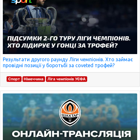
Результати другого раунду Ліги чемпіонів. Хто займає
провідні позиції у боротьбі за coveted трофей?
Спорт
Німеччина
Ліга чемпіонів УЄФА