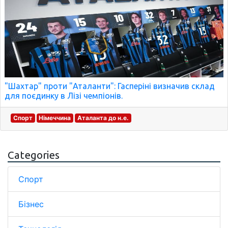
"Шахтар" проти "Аталанти": Гасперіні визначив склад
для поєдинку в Лізі чемпіонів.
Спорт
Німеччина
Аталанта до н.е.
Categories
Спорт
Бізнес