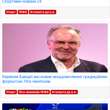
Спортивні новини 24.
Спорт
УЄФА
Аталанта до н.е.
Керівник Баварії висловив незадоволення традиційним
форматом Ліги чемпіонів.
Спорт
Ліга чемпіонів УЄФА
Аталанта до н.е.