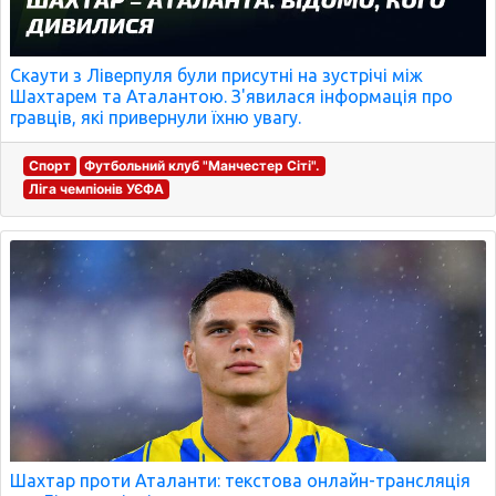
Скаути з Ліверпуля були присутні на зустрічі між
Шахтарем та Аталантою. З'явилася інформація про
гравців, які привернули їхню увагу.
Спорт
Футбольний клуб "Манчестер Сіті".
Ліга чемпіонів УЄФА
Шахтар проти Аталанти: текстова онлайн-трансляція