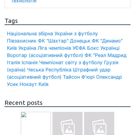
Технологія
Tags
Національна збірна України з футболу
Півзахисник
ФК "Шахтар" Донецьк
ФК "Динамо"
Київ
Україна
Ліга чемпіонів УЄФА
Бокс
Українці
Воротар (асоціативний футбол)
ФК "Реал Мадрид
Італія
Іспанія
Чемпіонат світу з футболу
Грузія
(країна)
Чеська Республіка
Штрафний удар
(асоціативний футбол)
Тайсон Ф'юрі
Олександр
Усик
Нокаут
Київ
Recent posts