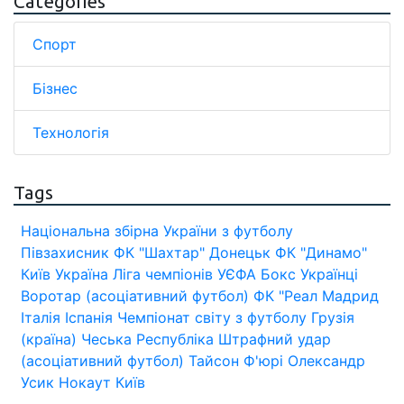
Categories
Спорт
Бізнес
Технологія
Tags
Національна збірна України з футболу
Півзахисник
ФК "Шахтар" Донецьк
ФК "Динамо"
Київ
Україна
Ліга чемпіонів УЄФА
Бокс
Українці
Воротар (асоціативний футбол)
ФК "Реал Мадрид
Італія
Іспанія
Чемпіонат світу з футболу
Грузія
(країна)
Чеська Республіка
Штрафний удар
(асоціативний футбол)
Тайсон Ф'юрі
Олександр
Усик
Нокаут
Київ