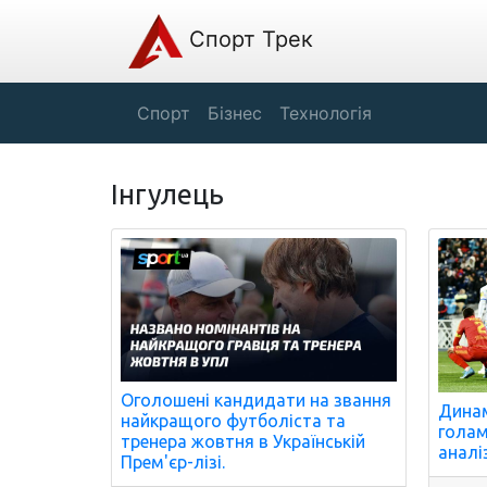
Спорт Трек
Спорт
Бізнес
Технологія
Інгулець
Оголошені кандидати на звання
Динам
найкращого футболіста та
голами
тренера жовтня в Українській
аналі
Прем'єр-лізі.