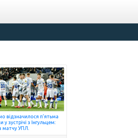
о відзначилося п'ятьма
 у зустрічі з Інгульцем:
з матчу УПЛ.