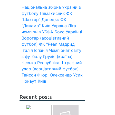
Національна збірна України з
футболу
Півзахисник
ФК
"Шахтар" Донецьк
ФК
"Динамо" Київ
Україна
Ліга
чемпіонів УЄФА
Бокс
Українці
Воротар (асоціативний
футбол)
ФК "Реал Мадрид
Італія
Іспанія
Чемпіонат світу
з футболу
Грузія (країна)
Чеська Республіка
Штрафний
удар (асоціативний футбол)
Тайсон Ф'юрі
Олександр Усик
Нокаут
Київ
Recent posts