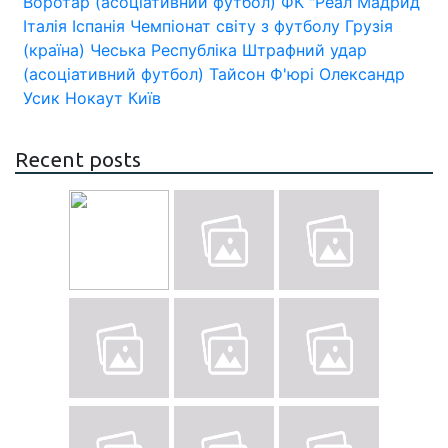
Воротар (асоціативний футбол)
ФК "Реал Мадрид
Італія
Іспанія
Чемпіонат світу з футболу
Грузія
(країна)
Чеська Республіка
Штрафний удар
(асоціативний футбол)
Тайсон Ф'юрі
Олександр
Усик
Нокаут
Київ
Recent posts