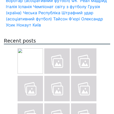
Воротар (асоціативний футбол)
ФК "Реал Мадрид
Італія
Іспанія
Чемпіонат світу з футболу
Грузія
(країна)
Чеська Республіка
Штрафний удар
(асоціативний футбол)
Тайсон Ф'юрі
Олександр
Усик
Нокаут
Київ
Recent posts