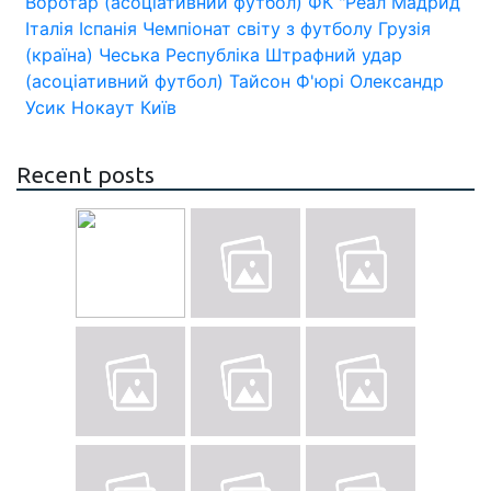
Воротар (асоціативний футбол)
ФК "Реал Мадрид
Італія
Іспанія
Чемпіонат світу з футболу
Грузія
(країна)
Чеська Республіка
Штрафний удар
(асоціативний футбол)
Тайсон Ф'юрі
Олександр
Усик
Нокаут
Київ
Recent posts