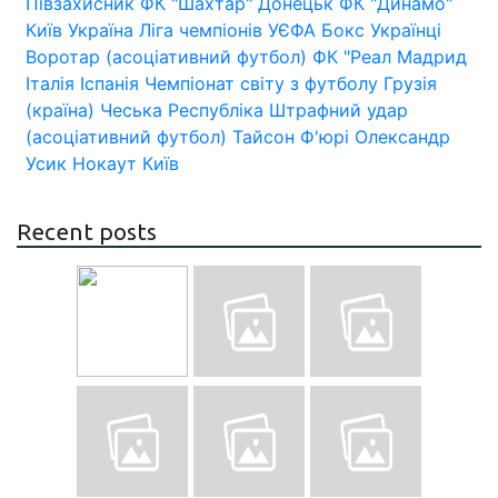
Півзахисник
ФК "Шахтар" Донецьк
ФК "Динамо"
Київ
Україна
Ліга чемпіонів УЄФА
Бокс
Українці
Воротар (асоціативний футбол)
ФК "Реал Мадрид
Італія
Іспанія
Чемпіонат світу з футболу
Грузія
(країна)
Чеська Республіка
Штрафний удар
(асоціативний футбол)
Тайсон Ф'юрі
Олександр
Усик
Нокаут
Київ
Recent posts