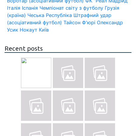
Воротар (асоціативний футбол)
ФК "Реал Мадрид
Італія
Іспанія
Чемпіонат світу з футболу
Грузія
(країна)
Чеська Республіка
Штрафний удар
(асоціативний футбол)
Тайсон Ф'юрі
Олександр
Усик
Нокаут
Київ
Recent posts