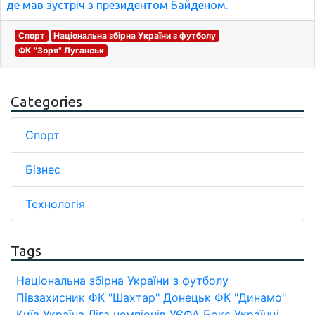
де мав зустріч з президентом Байденом.
Спорт
Національна збірна України з футболу
ФК "Зоря" Луганськ
Categories
Спорт
Бізнес
Технологія
Tags
Національна збірна України з футболу
Півзахисник
ФК "Шахтар" Донецьк
ФК "Динамо"
Київ
Україна
Ліга чемпіонів УЄФА
Бокс
Українці