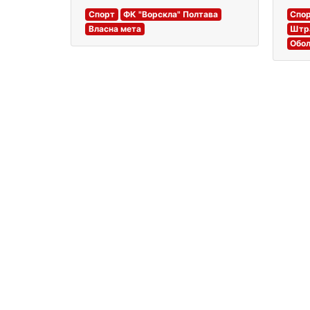
Спо
Спорт
ФК "Ворскла" Полтава
Штра
Власна мета
Обол