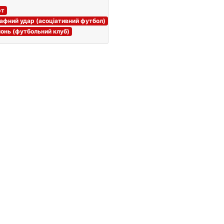
рт
фний удар (асоціативний футбол)
онь (футбольний клуб)