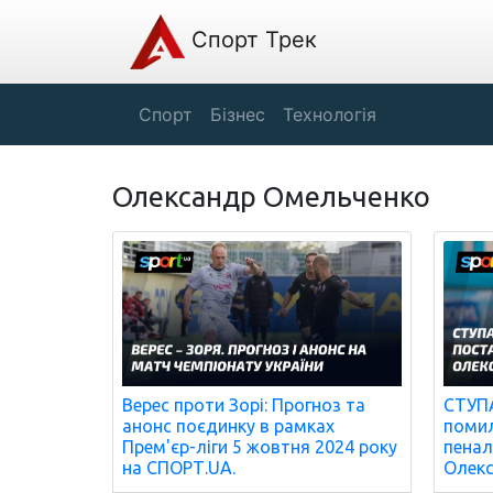
Спорт Трек
Спорт
Бізнес
Технологія
Олександр Омельченко
СТУПА
Верес проти Зорі: Прогноз та
помил
анонс поєдинку в рамках
пенал
Прем'єр-ліги 5 жовтня 2024 року
Олекс
на СПОРТ.UA.