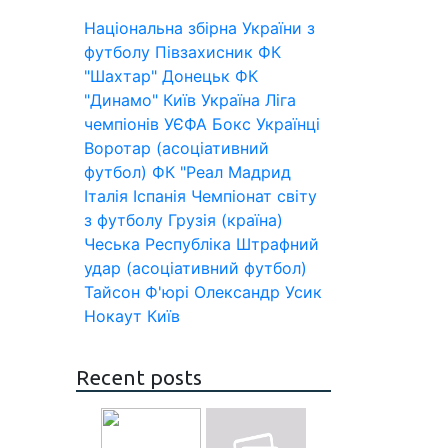
Національна збірна України з
футболу
Півзахисник
ФК
"Шахтар" Донецьк
ФК
"Динамо" Київ
Україна
Ліга
чемпіонів УЄФА
Бокс
Українці
Воротар (асоціативний
футбол)
ФК "Реал Мадрид
Італія
Іспанія
Чемпіонат світу
з футболу
Грузія (країна)
Чеська Республіка
Штрафний
удар (асоціативний футбол)
Тайсон Ф'юрі
Олександр Усик
Нокаут
Київ
Recent posts