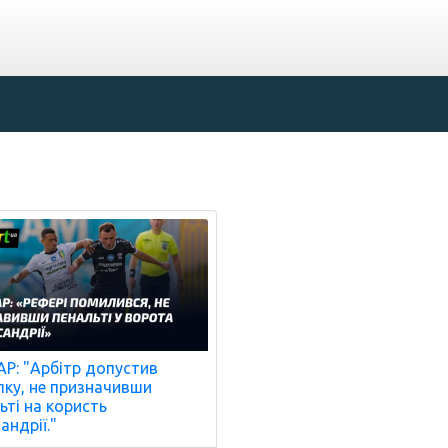
Р: "Арбітр допустив
ку, не призначивши
ьті на користь
андрії."