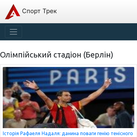
Спорт Трек
Олімпійський стадіон (Берлін)
Історія Рафаеля Надаля: данина поваги генію тенісного