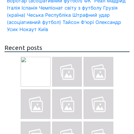
Воротар (асоціативний футбол)
ФК "Реал Мадрид
Італія
Іспанія
Чемпіонат світу з футболу
Грузія
(країна)
Чеська Республіка
Штрафний удар
(асоціативний футбол)
Тайсон Ф'юрі
Олександр
Усик
Нокаут
Київ
Recent posts