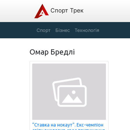
Спорт Трек
Спорт
Бізнес
Технологія
Омар Бредлі
"Ставка на нокаут". Екс-чемпіон