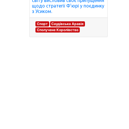
світу висловив своє припущення
щодо стратегії Ф'юрі у поєдинку
з Усиком.
Спорт
Саудівська Аравія
Сполучене Королівство