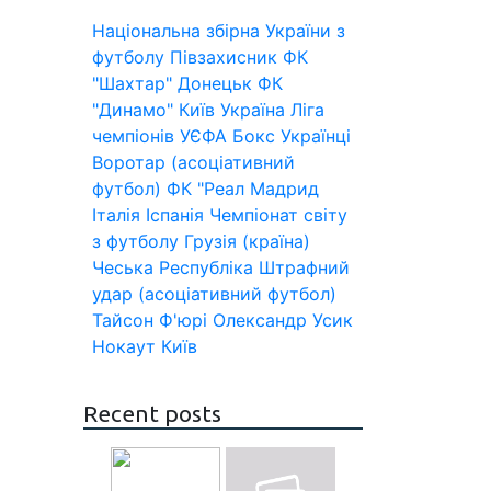
Національна збірна України з
футболу
Півзахисник
ФК
"Шахтар" Донецьк
ФК
"Динамо" Київ
Україна
Ліга
чемпіонів УЄФА
Бокс
Українці
Воротар (асоціативний
футбол)
ФК "Реал Мадрид
Італія
Іспанія
Чемпіонат світу
з футболу
Грузія (країна)
Чеська Республіка
Штрафний
удар (асоціативний футбол)
Тайсон Ф'юрі
Олександр Усик
Нокаут
Київ
Recent posts