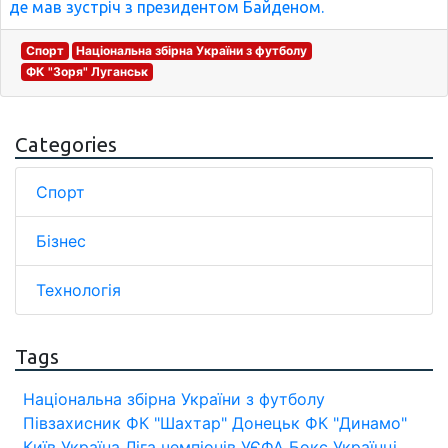
де мав зустріч з президентом Байденом.
Спорт
Національна збірна України з футболу
ФК "Зоря" Луганськ
Categories
Спорт
Бізнес
Технологія
Tags
Національна збірна України з футболу
Півзахисник
ФК "Шахтар" Донецьк
ФК "Динамо"
Київ
Україна
Ліга чемпіонів УЄФА
Бокс
Українці