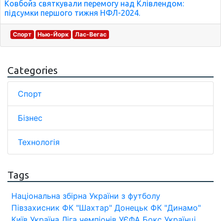
Ковбойз святкували перемогу над Клівлендом:
підсумки першого тижня НФЛ-2024.
Спорт
Нью-Йорк
Лас-Вегас
Categories
Спорт
Бізнес
Технологія
Tags
Національна збірна України з футболу
Півзахисник
ФК "Шахтар" Донецьк
ФК "Динамо"
Київ
Україна
Ліга чемпіонів УЄФА
Бокс
Українці