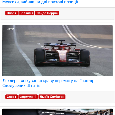
Мексики, зайнявши дві призові позиції.
Спорт
Бразилія
Ландо Норріс
Леклер святкував яскраву перемогу на Гран-прі
Сполучених Штатів.
Спорт
Формула-1
Льюїс Хемілтон