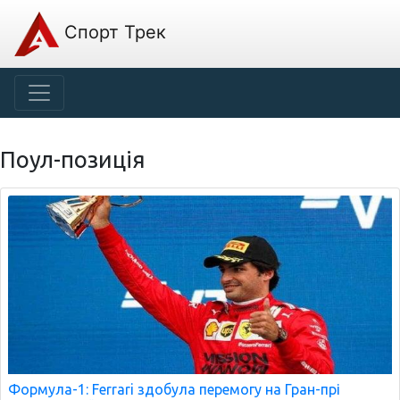
Спорт Трек
Поул-позиція
Формула-1: Ferrari здобула перемогу на Гран-прі