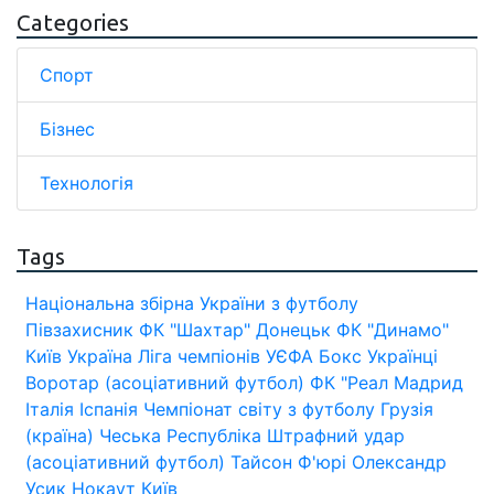
Categories
Спорт
Бізнес
Технологія
Tags
Національна збірна України з футболу
Півзахисник
ФК "Шахтар" Донецьк
ФК "Динамо"
Київ
Україна
Ліга чемпіонів УЄФА
Бокс
Українці
Воротар (асоціативний футбол)
ФК "Реал Мадрид
Італія
Іспанія
Чемпіонат світу з футболу
Грузія
(країна)
Чеська Республіка
Штрафний удар
(асоціативний футбол)
Тайсон Ф'юрі
Олександр
Усик
Нокаут
Київ