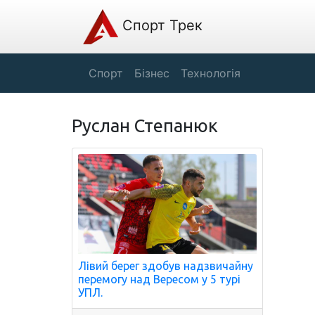
Спорт Трек
Спорт
Бізнес
Технологія
Руслан Степанюк
Лівий берег здобув надзвичайну
перемогу над Вересом у 5 турі
УПЛ.