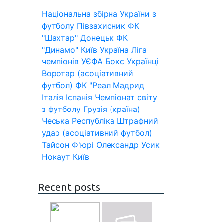
Національна збірна України з
футболу
Півзахисник
ФК
"Шахтар" Донецьк
ФК
"Динамо" Київ
Україна
Ліга
чемпіонів УЄФА
Бокс
Українці
Воротар (асоціативний
футбол)
ФК "Реал Мадрид
Італія
Іспанія
Чемпіонат світу
з футболу
Грузія (країна)
Чеська Республіка
Штрафний
удар (асоціативний футбол)
Тайсон Ф'юрі
Олександр Усик
Нокаут
Київ
Recent posts