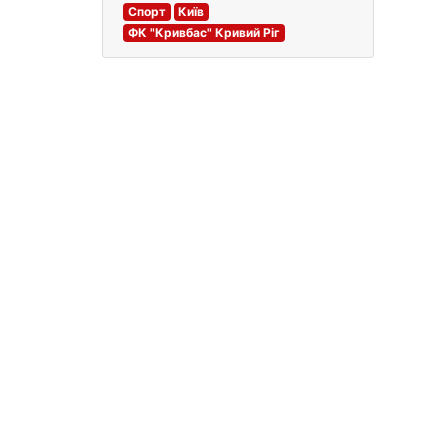
Спорт
Київ
ФК "Кривбас" Кривий Ріг