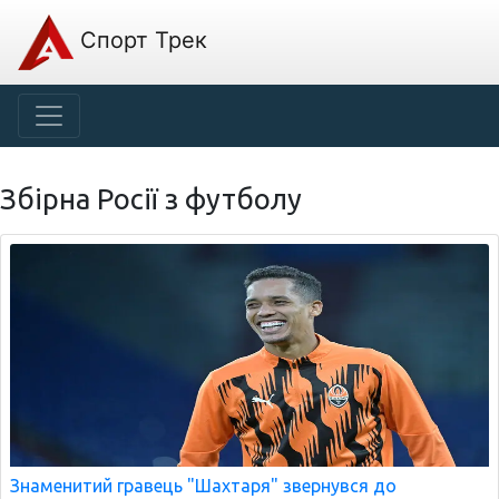
Спорт Трек
Збірна Росії з футболу
Знаменитий гравець "Шахтаря" звернувся до