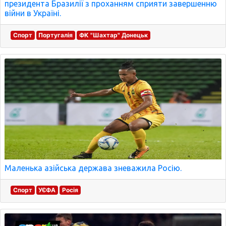
президента Бразилії з проханням сприяти завершенню
війни в Україні.
Спорт
Португалія
ФК "Шахтар" Донецьк
Маленька азійська держава зневажила Росію.
Спорт
УЄФА
Росія