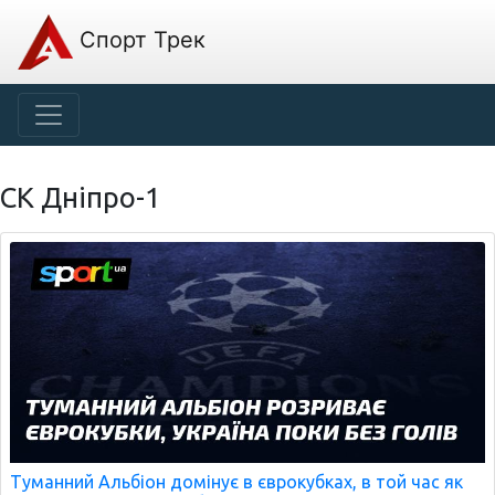
Спорт Трек
СК Дніпро-1
Туманний Альбіон домінує в єврокубках, в той час як