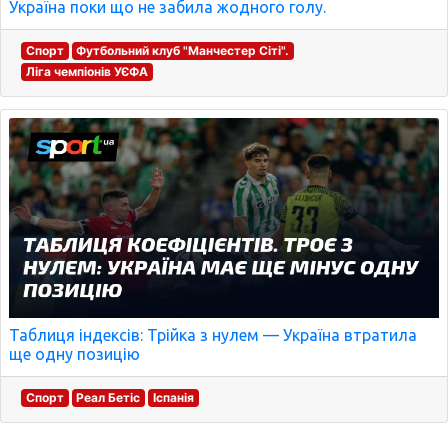
Україна поки що не забила жодного голу.
Спорт
Футбольний клуб "Манчестер Сіті".
Ліга чемпіонів УЄФА
Таблиця індексів: Трійка з нулем — Україна втратила
ще одну позицію
Спорт
Реал Бетіс
Іспанія