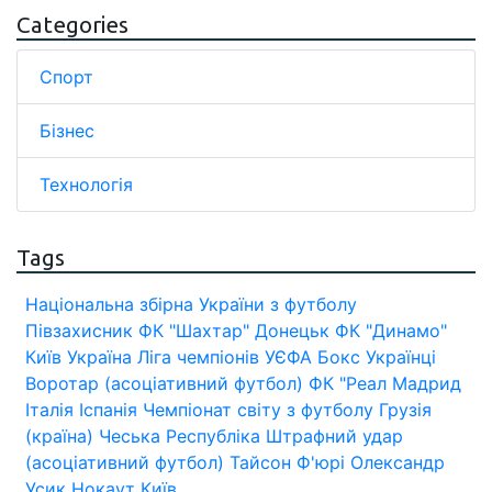
Categories
Спорт
Бізнес
Технологія
Tags
Національна збірна України з футболу
Півзахисник
ФК "Шахтар" Донецьк
ФК "Динамо"
Київ
Україна
Ліга чемпіонів УЄФА
Бокс
Українці
Воротар (асоціативний футбол)
ФК "Реал Мадрид
Італія
Іспанія
Чемпіонат світу з футболу
Грузія
(країна)
Чеська Республіка
Штрафний удар
(асоціативний футбол)
Тайсон Ф'юрі
Олександр
Усик
Нокаут
Київ