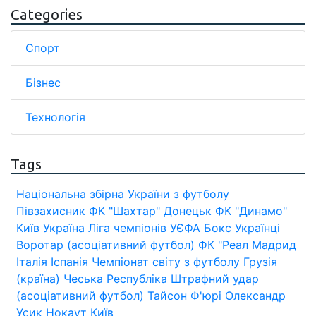
Categories
Спорт
Бізнес
Технологія
Tags
Національна збірна України з футболу
Півзахисник
ФК "Шахтар" Донецьк
ФК "Динамо"
Київ
Україна
Ліга чемпіонів УЄФА
Бокс
Українці
Воротар (асоціативний футбол)
ФК "Реал Мадрид
Італія
Іспанія
Чемпіонат світу з футболу
Грузія
(країна)
Чеська Республіка
Штрафний удар
(асоціативний футбол)
Тайсон Ф'юрі
Олександр
Усик
Нокаут
Київ