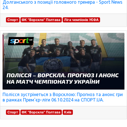
Долганського з позиції головного тренера - Sport News
24.
Спорт
ФК "Ворскла" Полтава
Ліга чемпіонів УЄФА
Полісся зустрінеться з Ворсклою: Прогноз та анонс гри
в рамках Прем'єр-ліги 06.10.2024 на СПОРТ.UA.
Спорт
ФК "Ворскла" Полтава
Київ