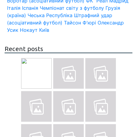
Воротар (асоціативний футбол)
ФК "Реал Мадрид
Італія
Іспанія
Чемпіонат світу з футболу
Грузія
(країна)
Чеська Республіка
Штрафний удар
(асоціативний футбол)
Тайсон Ф'юрі
Олександр
Усик
Нокаут
Київ
Recent posts