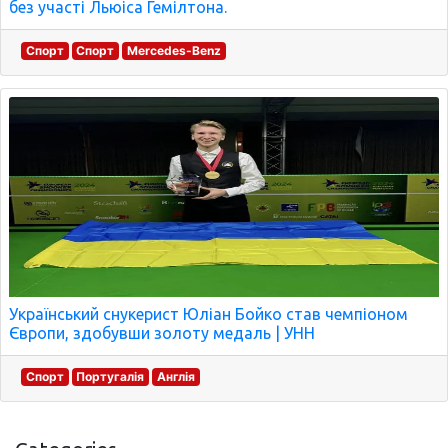
без участі Льюіса Гемілтона.
Спорт
Спорт
Mercedes-Benz
Український снукерист Юліан Бойко став чемпіоном
Європи, здобувши золоту медаль | УНН
Спорт
Португалія
Англія