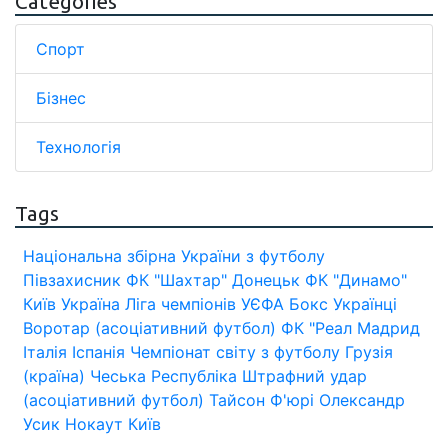
Categories
Спорт
Бізнес
Технологія
Tags
Національна збірна України з футболу
Півзахисник
ФК "Шахтар" Донецьк
ФК "Динамо"
Київ
Україна
Ліга чемпіонів УЄФА
Бокс
Українці
Воротар (асоціативний футбол)
ФК "Реал Мадрид
Італія
Іспанія
Чемпіонат світу з футболу
Грузія
(країна)
Чеська Республіка
Штрафний удар
(асоціативний футбол)
Тайсон Ф'юрі
Олександр
Усик
Нокаут
Київ