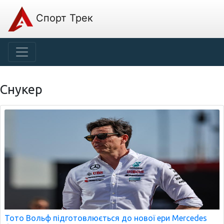
Спорт Трек
Снукер
Тото Вольф підготовлюється до нової ери Mercedes