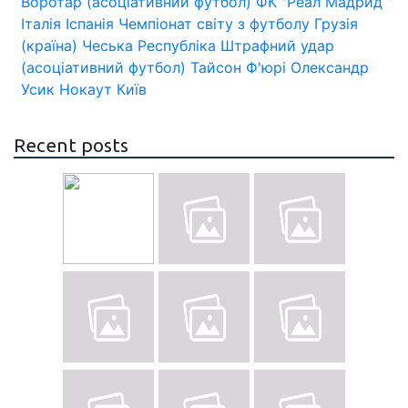
Воротар (асоціативний футбол)
ФК "Реал Мадрид
Італія
Іспанія
Чемпіонат світу з футболу
Грузія
(країна)
Чеська Республіка
Штрафний удар
(асоціативний футбол)
Тайсон Ф'юрі
Олександр
Усик
Нокаут
Київ
Recent posts