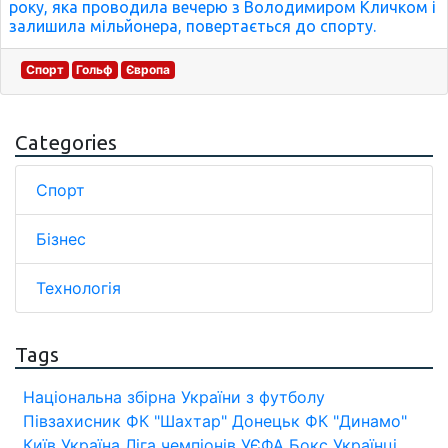
року, яка проводила вечерю з Володимиром Кличком і
залишила мільйонера, повертається до спорту.
Спорт
Гольф
Європа
Categories
Спорт
Бізнес
Технологія
Tags
Національна збірна України з футболу
Півзахисник
ФК "Шахтар" Донецьк
ФК "Динамо"
Київ
Україна
Ліга чемпіонів УЄФА
Бокс
Українці