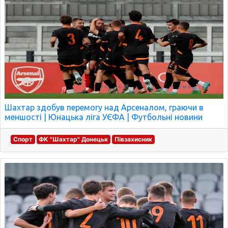
Шахтар здобув перемогу над Арсеналом, граючи в
меншості | Юнацька ліга УЄФА | Футбольні новини
Спорт
ФК "Шахтар" Донецьк
Півзахисник