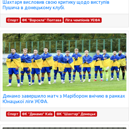
Шахтаря висловив свою критику щодо виступів
Пушича в донецькому клубі.
Спорт
ФК "Ворскла" Полтава
Ліга чемпіонів УЄФА
Динамо завершило матч з Марібором внічию в рамках
Юнацької ліги УЄФА.
Спорт
ФК "Динамо" Київ
ФК "Шахтар" Донецьк