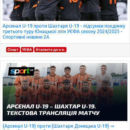
Арсенал U-19 проти Шахтаря U-19 - підсумки поєдинку
третього туру Юнацької ліги УЄФА сезону 2024/2025 -
Спортивні новини 24.
Спорт
УЄФА
Аталанта до н.е.
{Арсенал U-19} проти {Шахтаря Донецька U-19} ⇒