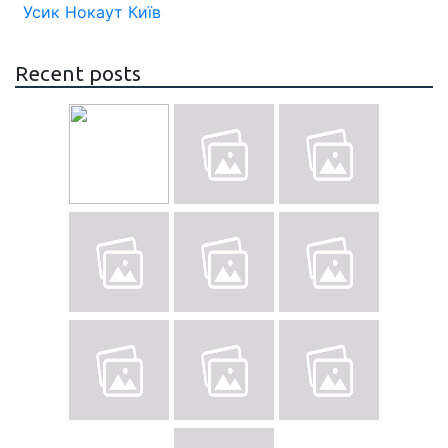
Усик
Нокаут
Київ
Recent posts