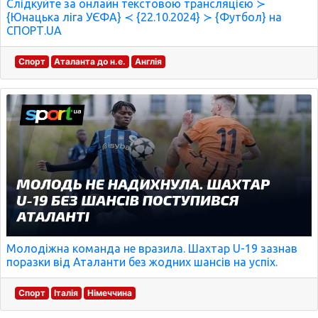
Слідкуйте за онлайн текстовою трансляцією ≻
{Юнацька ліга УЄФА} ≺ {22.10.2024} ≻ {Футбол} на
СПОРТ.UA
Спорт
Аталанта до н.е.
Англія
Молодіжна команда не вразила. Шахтар U-19 зазнав
поразки від Аталанти без жодних шансів на успіх.
Спорт
Італія
Німеччина