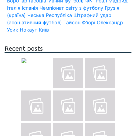
Воротар (асоціативний футбол)
ФК "Реал Мадрид
Італія
Іспанія
Чемпіонат світу з футболу
Грузія
(країна)
Чеська Республіка
Штрафний удар
(асоціативний футбол)
Тайсон Ф'юрі
Олександр
Усик
Нокаут
Київ
Recent posts