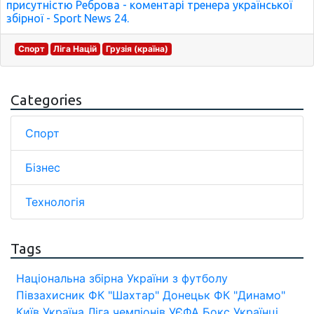
присутністю Реброва - коментарі тренера української
збірної - Sport News 24.
Спорт
Ліга Націй
Грузія (країна)
Categories
Спорт
Бізнес
Технологія
Tags
Національна збірна України з футболу
Півзахисник
ФК "Шахтар" Донецьк
ФК "Динамо"
Київ
Україна
Ліга чемпіонів УЄФА
Бокс
Українці