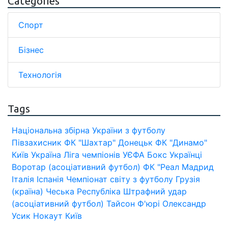
Categories
Спорт
Бізнес
Технологія
Tags
Національна збірна України з футболу
Півзахисник
ФК "Шахтар" Донецьк
ФК "Динамо"
Київ
Україна
Ліга чемпіонів УЄФА
Бокс
Українці
Воротар (асоціативний футбол)
ФК "Реал Мадрид
Італія
Іспанія
Чемпіонат світу з футболу
Грузія
(країна)
Чеська Республіка
Штрафний удар
(асоціативний футбол)
Тайсон Ф'юрі
Олександр
Усик
Нокаут
Київ