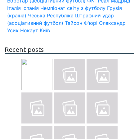
Воротар (асоціативний футбол)
ФК "Реал Мадрид
Італія
Іспанія
Чемпіонат світу з футболу
Грузія
(країна)
Чеська Республіка
Штрафний удар
(асоціативний футбол)
Тайсон Ф'юрі
Олександр
Усик
Нокаут
Київ
Recent posts