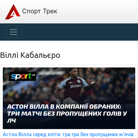
Спорт Трек
Віллі Кабальєро
Астон Вілла серед еліти: три гри без пропущених м'ячів