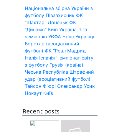
Національна збірна України з
футболу
Півзахисник
ФК
"Шахтар" Донецьк
ФК
"Динамо" Київ
Україна
Ліга
чемпіонів УЄФА
Бокс
Українці
Воротар (асоціативний
футбол)
ФК "Реал Мадрид
Італія
Іспанія
Чемпіонат світу
з футболу
Грузія (країна)
Чеська Республіка
Штрафний
удар (асоціативний футбол)
Тайсон Ф'юрі
Олександр Усик
Нокаут
Київ
Recent posts