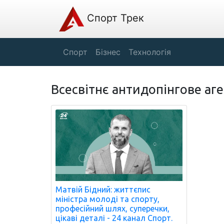
Спорт Трек
Спорт
Бізнес
Технологія
Всесвітнє антидопінгове аг
Матвій Бідний: життєпис
міністра молоді та спорту,
професійний шлях, суперечки,
цікаві деталі - 24 канал Спорт.