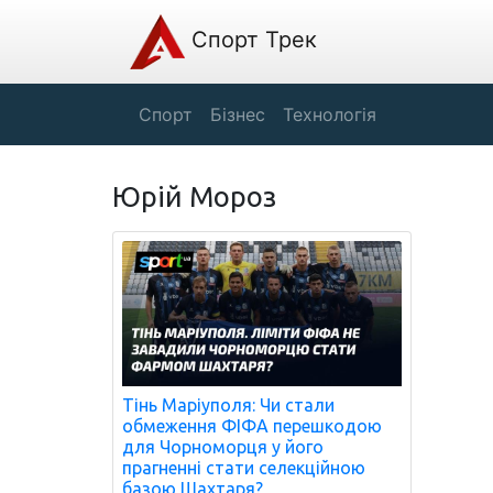
Спорт Трек
Спорт
Бізнес
Технологія
Юрій Мороз
Тінь Маріуполя: Чи стали
обмеження ФІФА перешкодою
для Чорноморця у його
прагненні стати селекційною
базою Шахтаря?