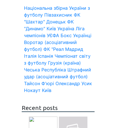
Національна збірна України з
футболу
Півзахисник
ФК
"Шахтар" Донецьк
ФК
"Динамо" Київ
Україна
Ліга
чемпіонів УЄФА
Бокс
Українці
Воротар (асоціативний
футбол)
ФК "Реал Мадрид
Італія
Іспанія
Чемпіонат світу
з футболу
Грузія (країна)
Чеська Республіка
Штрафний
удар (асоціативний футбол)
Тайсон Ф'юрі
Олександр Усик
Нокаут
Київ
Recent posts