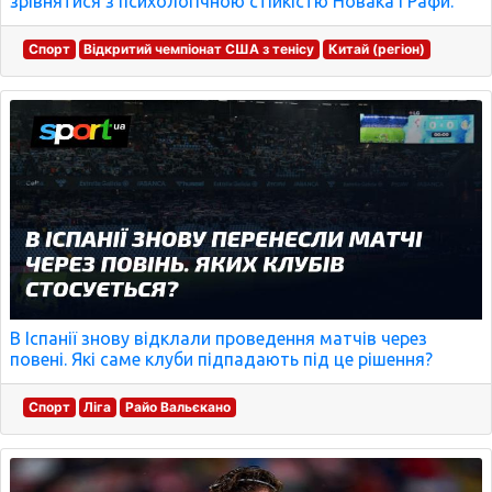
зрівнятися з психологічною стійкістю Новака і Рафи."
Спорт
Відкритий чемпіонат США з тенісу
Китай (регіон)
В Іспанії знову відклали проведення матчів через
повені. Які саме клуби підпадають під це рішення?
Спорт
Ліга
Райо Вальєкано