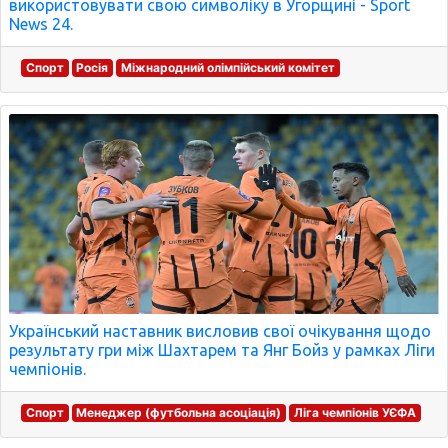
використовувати свою символіку в Угорщині - Sport
News 24.
Спорт
Росія
Міжнародний олімпійський комітет
Український наставник висловив свої очікування щодо
результату гри між Шахтарем та Янг Бойз у рамках Ліги
чемпіонів.
Спорт
Менеджер (футбольна асоціація)
Ліга чемпіонів УЄФА