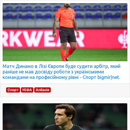
Матч Динамо в Лізі Європи буде судити арбітр, який
раніше не мав досвіду роботи з українськими
командами на професійному рівні - Спорт bigmir)net.
Спорт
УЄФА
Албанія