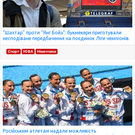
"Шахтар" проти "Янг Бойз": букмекери приготували
несподіване передбачення на поєдинок Ліги чемпіонів.
Спорт
УЄФА
Німеччина
Російським атлетам надали можливість