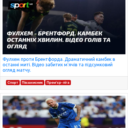
Фулхем проти Брентфорда. Драматичний камбек в
останні миті. Відео забитих м'ячів та підсумковий
огляд матчу.
Спорт
Півзахисник
Прем'єр-ліга