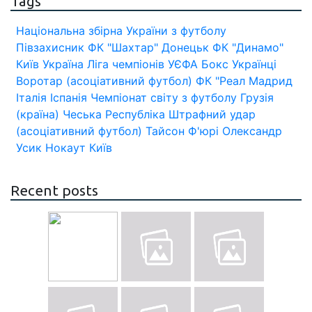
Tags
Національна збірна України з футболу
Півзахисник
ФК "Шахтар" Донецьк
ФК "Динамо"
Київ
Україна
Ліга чемпіонів УЄФА
Бокс
Українці
Воротар (асоціативний футбол)
ФК "Реал Мадрид
Італія
Іспанія
Чемпіонат світу з футболу
Грузія
(країна)
Чеська Республіка
Штрафний удар
(асоціативний футбол)
Тайсон Ф'юрі
Олександр
Усик
Нокаут
Київ
Recent posts