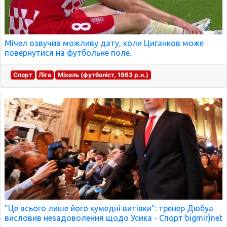
Мічел озвучив можливу дату, коли Циганков може
повернутися на футбольне поле.
Спорт
Ліга
Міхель (футболіст, 1963 р.н.)
"Це всього лише його кумедні витівки": тренер Дюбуа
висловив незадоволення щодо Усика - Спорт bigmir)net