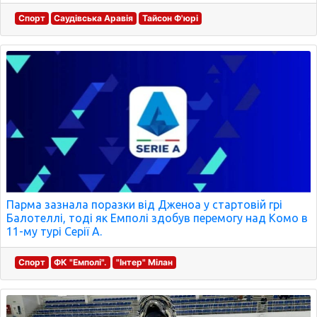
Спорт
Саудівська Аравія
Тайсон Ф'юрі
Парма зазнала поразки від Дженоа у стартовій грі
Балотеллі, тоді як Емполі здобув перемогу над Комо в
11-му турі Серії А.
Спорт
ФК "Емполі".
"Інтер" Мілан