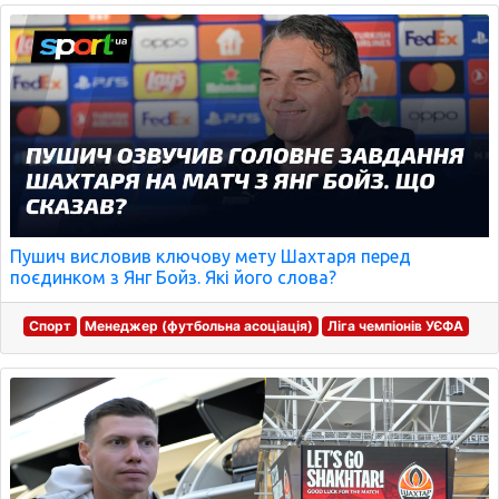
Пушич висловив ключову мету Шахтаря перед
поєдинком з Янг Бойз. Які його слова?
Спорт
Менеджер (футбольна асоціація)
Ліга чемпіонів УЄФА