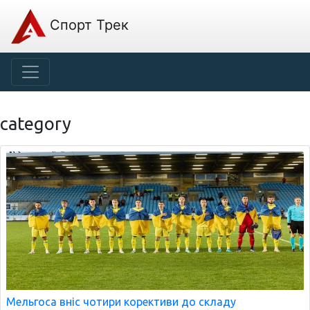
Спорт Трек
category
Мельгоса вніс чотири корективи до складу