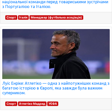
національної команди перед товариськими зустрічами
з Португалією та Італією.
Спорт
Італія
Менеджер (футбольна асоціація)
Луїс Енріке: Атлетіко — одна з найпотужніших команд з
багатою історією в Європі, яка завжди була важким
суперником.
Спорт
Атлетіко Мадрид
УЄФА