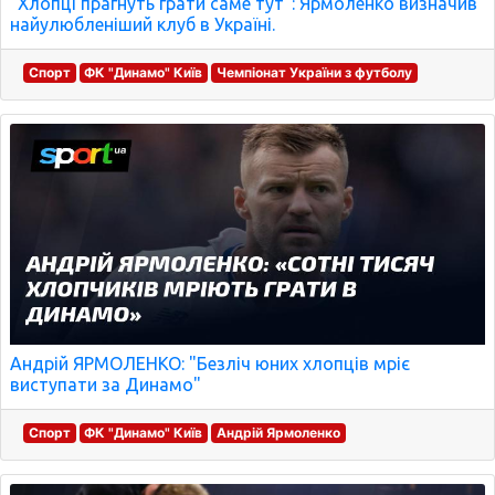
"Хлопці прагнуть грати саме тут": Ярмоленко визначив
найулюбленіший клуб в Україні.
Спорт
ФК "Динамо" Київ
Чемпіонат України з футболу
Андрій ЯРМОЛЕНКО: "Безліч юних хлопців мріє
виступати за Динамо"
Спорт
ФК "Динамо" Київ
Андрій Ярмоленко