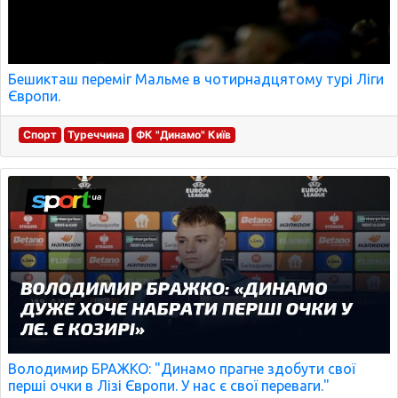
Бешикташ переміг Мальме в чотирнадцятому турі Ліги
Європи.
Спорт
Туреччина
ФК "Динамо" Київ
Володимир БРАЖКО: "Динамо прагне здобути свої
перші очки в Лізі Європи. У нас є свої переваги."