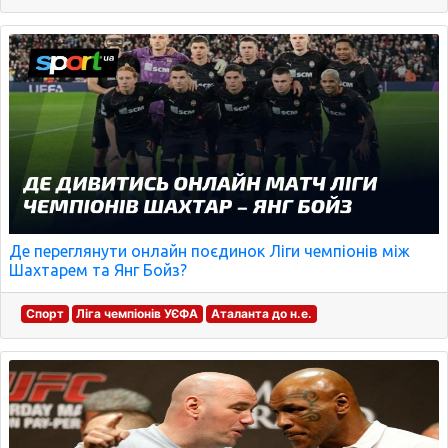
Де переглянути онлайн поєдинок Ліги чемпіонів між
Шахтарем та Янг Бойз?
Спорт
Ліга чемпіонів УЄФА
Аталанта до н.е.