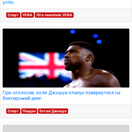
успіх.
Спорт
УЄФА
Ліга чемпіонів УЄФА
Гірн оголосив, коли Джошуа планує повернутися на
боксерський ринг.
Спорт
Лондон
Ентоні Джошуа