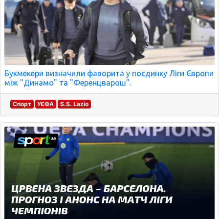
Букмекери визначили фаворита у поєдинку Ліги Європи
між "Динамо" та "Ференцварош".
Спорт
УЄФА
S.S. Lazio