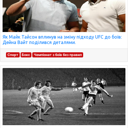
Як Майк Тайсон вплинув на зміну підходу UFC до боїв:
Дейна Вайт поділився деталями.
Спорт
Бокс
Чемпіонат з боїв без правил