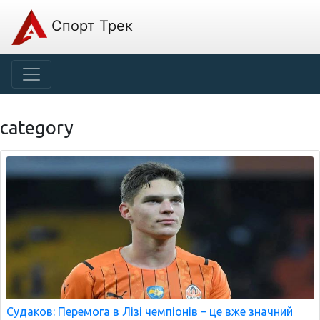
Спорт Трек
category
Судаков: Перемога в Лізі чемпіонів – це вже значний