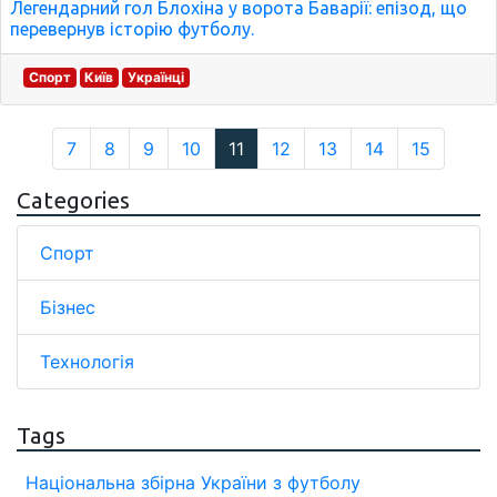
Легендарний гол Блохіна у ворота Баварії: епізод, що
перевернув історію футболу.
Спорт
Київ
Українці
7
8
9
10
11
12
13
14
15
Categories
Спорт
Бізнес
Технологія
Tags
Національна збірна України з футболу