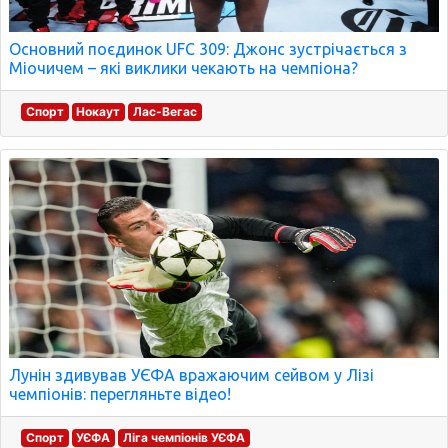
Основний поєдинок UFC 309: Джонс зустрічається з
Міочичем – які виклики чекають на чемпіона?
Спорт
Нокаут
Лас-Вегас
Лунін здивував УЄФА вражаючим сейвом у Лізі
чемпіонів: перегляньте відео!
Спорт
УЄФА
Ліга чемпіонів УЄФА