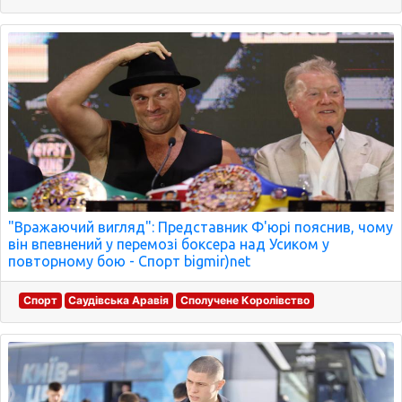
"Вражаючий вигляд": Представник Ф'юрі пояснив, чому
він впевнений у перемозі боксера над Усиком у
повторному бою - Спорт bigmir)net
Спорт
Саудівська Аравія
Сполучене Королівство