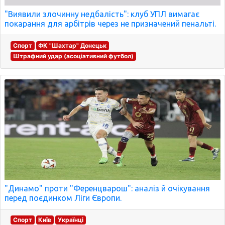
"Виявили злочинну недбалість": клуб УПЛ вимагає
покарання для арбітрів через не призначений пенальті.
Спорт
ФК "Шахтар" Донецьк
Штрафний удар (асоціативний футбол)
"Динамо" проти "Ференцварош": аналіз й очікування
перед поєдинком Ліги Європи.
Спорт
Київ
Українці