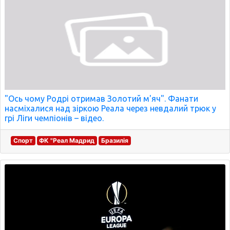
"Ось чому Родрі отримав Золотий м'яч". Фанати
насміхалися над зіркою Реала через невдалий трюк у
грі Ліги чемпіонів – відео.
Спорт
ФК "Реал Мадрид
Бразилія