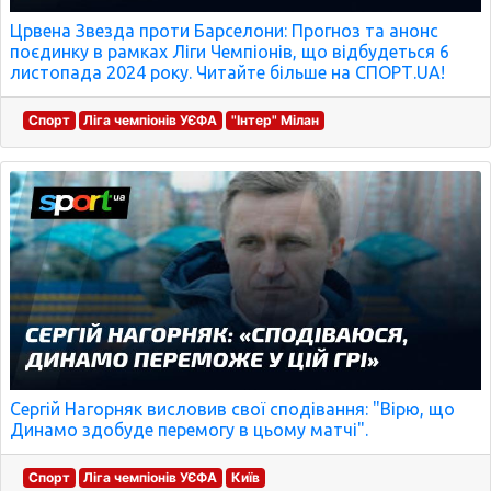
Црвена Звезда проти Барселони: Прогноз та анонс
поєдинку в рамках Ліги Чемпіонів, що відбудеться 6
листопада 2024 року. Читайте більше на СПОРТ.UA!
Спорт
Ліга чемпіонів УЄФА
"Інтер" Мілан
Сергій Нагорняк висловив свої сподівання: "Вірю, що
Динамо здобуде перемогу в цьому матчі".
Спорт
Ліга чемпіонів УЄФА
Київ