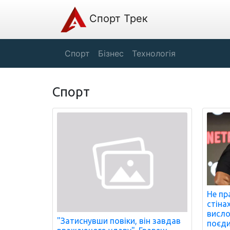
Спорт Трек
Спорт
Бізнес
Технологія
Спорт
Не пр
стінах
висло
"Затиснувши повіки, він завдав
поєди