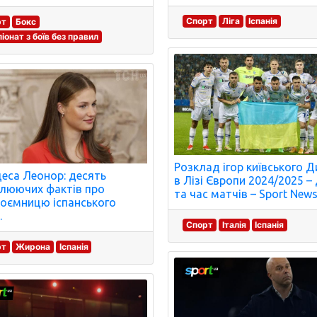
Спорт
Ліга
Іспанія
рт
Бокс
іонат з боїв без правил
Розклад ігор київського 
еса Леонор: десять
в Лізі Європи 2024/2025 –
люючих фактів про
та час матчів – Sport News
оємницю іспанського
.
Спорт
Італія
Іспанія
рт
Жирона
Іспанія