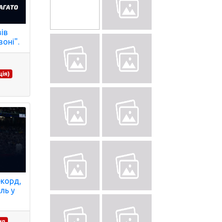
ів
зоні".
ія)
екорд,
ль у
ид