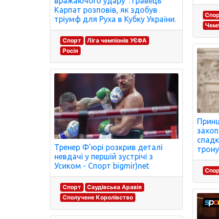
вражаючого удару". Гравець
Карпат розповів, як здобув
Спо
тріумф для Руха в Кубку України.
Чемп
Спорт
Ліга чемпіонів УЄФА
Росія
Принц
захоп
спадк
Тренер Ф'юрі розкрив деталі
трону
невдачі у першій зустрічі з
Усиком - Спорт bigmir)net
Спо
Спорт
Саудівська Аравія
Сполучене Королівство