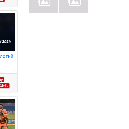
олотий
лу
іті".