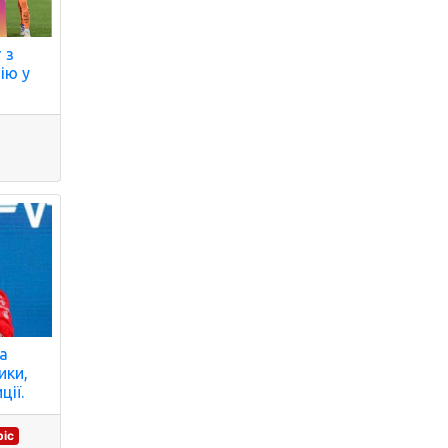
 з
ію у
ла
ики,
ції.
ріс