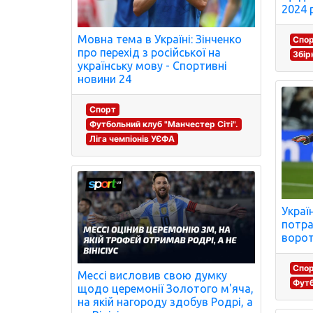
2024 
Мовна тема в Україні: Зінченко
Спо
про перехід з російської на
Збір
українську мову - Спортивні
новини 24
Спорт
Футбольний клуб "Манчестер Сіті".
Ліга чемпіонів УЄФА
Украї
потра
ворот
Спо
Мессі висловив свою думку
Футб
щодо церемонії Золотого м'яча,
на якій нагороду здобув Родрі, а