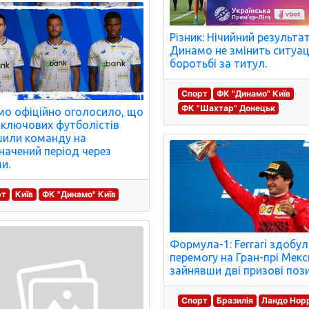
Різник: Нічийний результат
Динамо не змінить ситуац
боротьбі за титул.
Спорт
ФК "Динамо" Київ
ФК "Шахтар" Донецьк
о офіційно оголосило, що
 ключових футболістів
или команду на
начений період через
и.
рт
Київ
ФК "Динамо" Київ
Формула-1: Ferrari здобу
перемогу на Гран-прі Мекс
зайнявши дві призові пози
Спорт
Бразилія
Ландо Нор