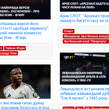
Арне СЛОТ: "Арсенал пров
занадто багато часу на га
спішніша версія його
стості здобуде перемогу".
Спорт
ній чемпіон коментує
Менеджер (футбольна асоціац
ш Усик - Ф'юрі.
Футбольний клуб "Ліверпуль".
рт
Тайсон Ф'юрі
сандр Усик
Левандовскі встановив р
забивши найшвидший дуб
"Ель Класіко" з 1965 року.
іус висловив свою думку
підсумків Золотого м'яча
Спорт
Ліга
ФК "Реал Мадр