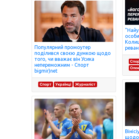
"Найу
особи
Колиш
Популярний промоутер
реван
поділився своєю думкою щодо
того, чи вважає він Усика
Спо
непереможним - Спорт
Олек
bigmir)net
Спорт
Українці
Журналіст
Вініс
щодо 