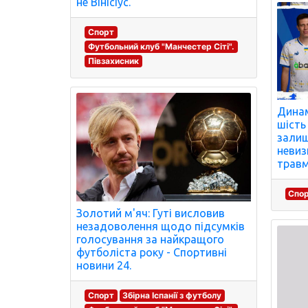
не Вінісіус.
Спорт
Футбольний клуб "Манчестер Сіті".
Півзахисник
Динам
шість
залиш
невиз
травм
Спо
Золотий м'яч: Гуті висловив
незадоволення щодо підсумків
голосування за найкращого
футболіста року - Спортивні
новини 24.
Спорт
Збірна Іспанії з футболу