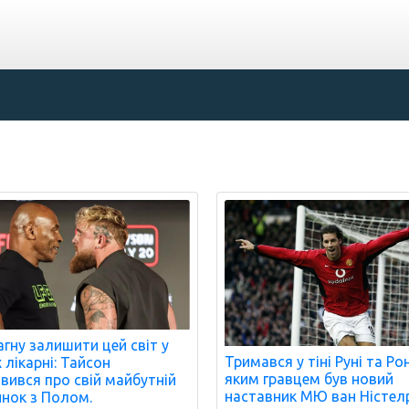
агну залишити цей світ у
Тримався у тіні Руні та Ро
 лікарні: Тайсон
яким гравцем був новий
вився про свій майбутній
наставник МЮ ван Ністел
нок з Полом.