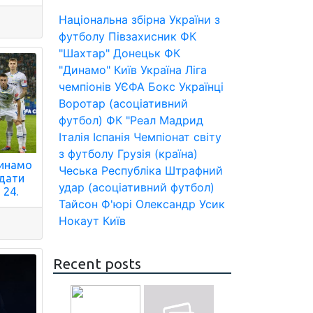
Національна збірна України з
футболу
Півзахисник
ФК
"Шахтар" Донецьк
ФК
"Динамо" Київ
Україна
Ліга
чемпіонів УЄФА
Бокс
Українці
Воротар (асоціативний
футбол)
ФК "Реал Мадрид
Італія
Іспанія
Чемпіонат світу
з футболу
Грузія (країна)
Динамо
Чеська Республіка
Штрафний
 дати
удар (асоціативний футбол)
 24.
Тайсон Ф'юрі
Олександр Усик
Нокаут
Київ
Recent posts