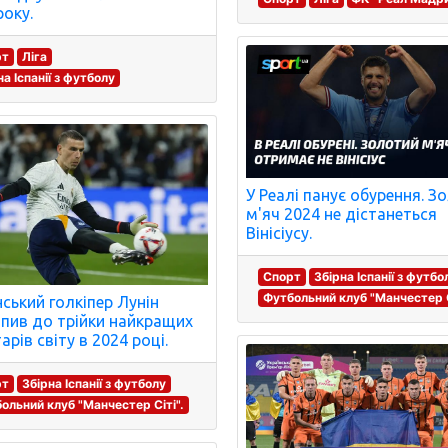
року.
рт
Ліга
на Іспанії з футболу
У Реалі панує обурення. З
м'яч 2024 не дістанеться
Вінісіусу.
Спорт
Збірна Іспанії з футбо
Футбольний клуб "Манчестер С
нський голкіпер Лунін
пив до трійки найкращих
арів світу в 2024 році.
рт
Збірна Іспанії з футболу
ольний клуб "Манчестер Сіті".