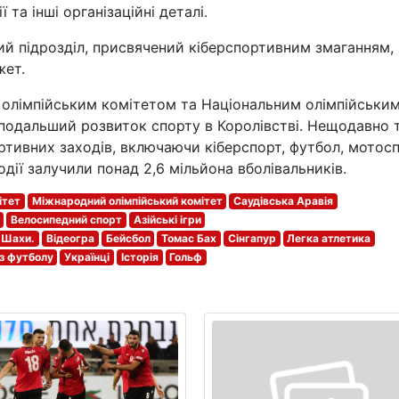
та інші організаційні деталі.
й підрозділ, присвячений кіберспортивним змаганням,
жет.
 олімпійським комітетом та Національним олімпійськи
 подальший розвиток спорту в Королівстві. Нещодавно 
ртивних заходів, включаючи кіберспорт, футбол, мотосп
події залучили понад 2,6 мільйона вболівальників.
ітет
Міжнародний олімпійський комітет
Саудівська Аравія
Велосипедний спорт
Азійські ігри
Шахи.
Відеогра
Бейсбол
Томас Бах
Сінгапур
Легка атлетика
 з футболу
Українці
Історія
Гольф