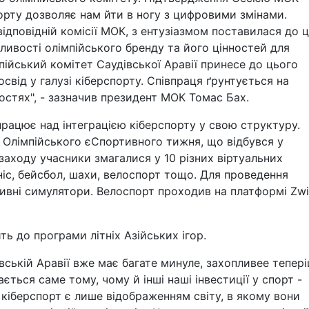
порту дозволяє нам йти в ногу з цифровими змінами.
ідповідній комісії МОК, з ентузіазмом поставилася до ц
бливості олімпійського бренду та його цінностей для
ійський комітет Саудівської Аравії принесе до цього
свід у галузі кіберспорту. Співпраця ґрунтується на
ностях", - зазначив президент МОК Томас Бах.
працює над інтеграцією кіберспорту у свою структуру.
 Олімпійського єСпортивного тижня, що відбувся у
заходу учасники змагалися у 10 різних віртуальних
ніс, бейсбол, шахи, велоспорт тощо. Для проведення
ивні симулятори. Велоспорт проходив на платформі Zwif
ть до програми літніх Азійських ігор.
дівській Аравії вже має багате минуле, захопливее тепер
ється саме тому, чому й інші наші інвестиції у спорт -
 кіберспорт є лише відображенням світу, в якому вони