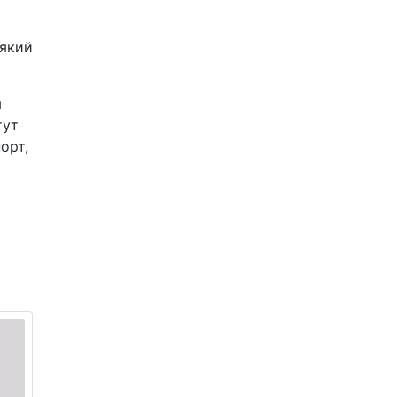
 який
м
тут
орт,