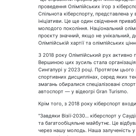
проведення Олімпійських ігор з кіберс
Спільнота кіберспорту, представлена у в
ініціативи. Це ще один свідчення прива
молодого покоління. Національний олімп
проєкту значний, якщо не унікальний, до
Олімпійській хартії та олімпійських цін
З 2018 року Олімпійський рух активно 
Вершиною цих зусиль стала організація
Сингапурі у 2023 році. Протягом цього 
спортивних дисциплінах, серед яких те
змагань обиралися спеціалізовані спорт
автоспорт — у відеогрі Gran Turismo.
Крім того, з 2018 року кіберспорт входи
"Завдяки Візії-2030... кіберспорт у Сау
та багатообіцяльне майбутнє. Це відбува
через нашу молодь. Наша залученість у