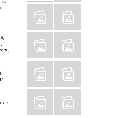
 та
ща
ї,
д
серці
ий
ts
ають