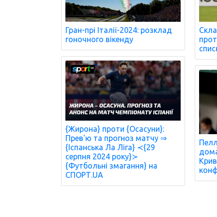
Гран-прі Італії-2024: розклад
Скла
гоночного вікенду
проти
спис
{Жирона} проти {Осасуни}:
Прев'ю та прогноз матчу ⇒
Пелл
{Іспанська Ла Ліга} ≺{29
дома
серпня 2024 року}≻
Крив
{Футбольні змагання} на
конф
СПОРТ.UA