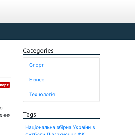
Categories
Спорт
Бізнес
порт
Технологія
ро
Tags
дення
Національна збірна України з
футболу
Півзахисник
ФК