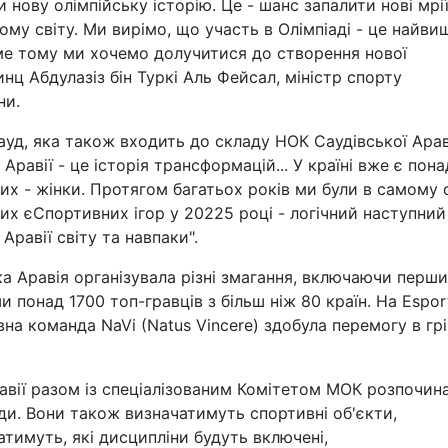
 нову олімпійську історію. Це - шанс запалити нові мрії
сьому світу. Ми вирімо, що участь в Олімпіаді - це найви
аме тому ми хочемо долучитися до створення нової
нц Абдулазіз бін Туркі Аль Фейсал, міністр спорту
ни.
уд, яка також входить до складу НОК Саудівської Араві
 Аравії - це історія трансформацій... У країні вже є пона
их - жінки. Протягом багатьох років ми були в самому 
ких єСпортивних ігор у 20225 році - логічний наступний
Аравії світу та навпаки".
ка Аравія організувала різні змагання, включаючи перш
и понад 1700 топ-гравців з більш ніж 80 країн. На Espor
на команда NaVi (Natus Vincere) здобула перемогу в грі
авії разом із спеціалізованим Комітетом МОК розпочин
ди. Вони також визначатимуть спортивні об'єкти,
тимуть, які дисципліни будуть включені,