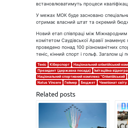
встановлюватимуть процеси кваліфікації 
У межах МОК буде засновано спеціальни
отримає власний штат та окремий бюд
Новий етап співпраці між Міжнародним
комітетом Саудівської Аравії знаменує
проведено понад 100 різноманітних спо
теніс, кінний спорт і гольф. Загалом ці 
Теніс
Кіберспорт
Національний олімпійський ком
Президент (державна посада)
Імітаційна відеогра
Національний спортивний комплекс "Олімпійський
Natus Vincere
Геймер
Бюджет
Чемпіонат світу
Related posts