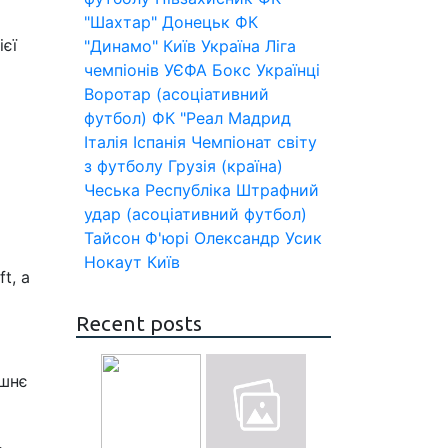
"Шахтар" Донецьк
ФК
ієї
"Динамо" Київ
Україна
Ліга
чемпіонів УЄФА
Бокс
Українці
Воротар (асоціативний
футбол)
ФК "Реал Мадрид
Італія
Іспанія
Чемпіонат світу
з футболу
Грузія (країна)
Чеська Республіка
Штрафний
удар (асоціативний футбол)
Тайсон Ф'юрі
Олександр Усик
Нокаут
Київ
t, а
Recent posts
ішнє