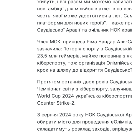
живуть, і всі разом ми можемо написати
нові амбіції для мільйонів атлетів по в
честь, якої може удостоїтися атлет. С
платформи для нових героїв", - каже при
Саудівської Аравії та очільник НОК краї
Член МОК, принцеса Ріма Бандар Аль-Са
зазначила: "Історія спорту в Саудівській
23,5 млн геймерів, майже половина з як
кіберспорту, тож організація Олімпійсь
крок на шляху до відкриття Саудівської 
Протягом останніх двох років Саудівсь
Чемпіонат світу з кіберспорту, залучивш
World Cup 2024 українська кіберспортив
Counter Strike-2.
З серпня 2024 року НОК Саудівської Ар
обирати місто для проведення єОлімпіа
складатимуть розклад заходів, вирішува