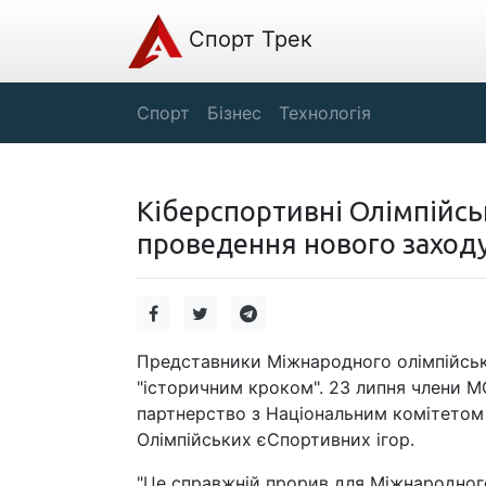
Спорт Трек
Спорт
Бізнес
Технологія
Кіберспортивні Олімпійсь
проведення нового заход
Представники Міжнародного олімпійсько
"історичним кроком". 23 липня члени М
партнерство з Національним комітетом С
Олімпійських єСпортивних ігор.
"Це справжній прорив для Міжнародног