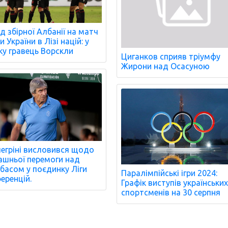
д збірної Албанії на матч
 України в Лізі націй: у
ку гравець Ворскли
Циганков сприяв тріумфу
Жирони над Осасуною
егріні висловився щодо
шньої перемоги над
басом у поєдинку Ліги
Паралімпійські ігри 2024:
еренцій.
Графік виступів українськи
спортсменів на 30 серпня