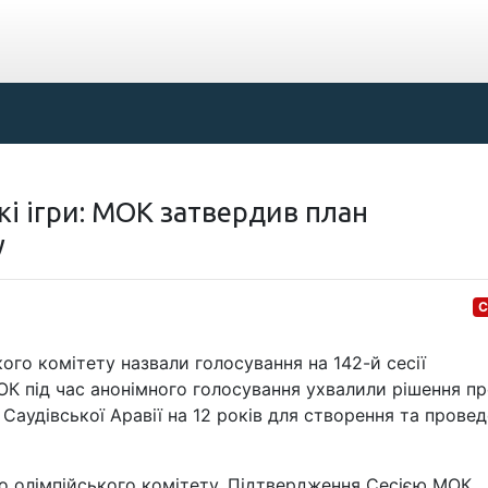
кі ігри: МОК затвердив план
у
С
го комітету назвали голосування на 142-й сесії
ОК під час анонімного голосування ухвалили рішення п
аудівської Аравії на 12 років для створення та прове
о олімпійського комітету. Підтвердження Сесією МОК