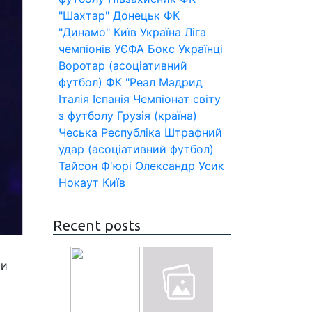
"Шахтар" Донецьк
ФК
"Динамо" Київ
Україна
Ліга
чемпіонів УЄФА
Бокс
Українці
Воротар (асоціативний
футбол)
ФК "Реал Мадрид
Італія
Іспанія
Чемпіонат світу
з футболу
Грузія (країна)
Чеська Республіка
Штрафний
удар (асоціативний футбол)
Тайсон Ф'юрі
Олександр Усик
Нокаут
Київ
Recent posts
ти