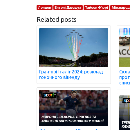
Лондон
Ентоні Джошуа
Тайсон Ф'юрі
Міжнародн
Related posts
Гран-прі Італії-2024: розклад
Скла
гоночного вікенду
проти
спис