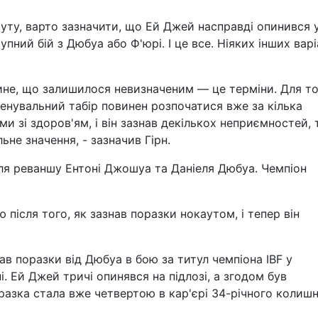
уту, варто зазначити, що Ей Джей насправді опинився 
упний бій з Дюбуа або Ф'юрі. І це все. Ніяких інших варі
дине, що залишилося невизначеним — це терміни. Для т
енувальний табір повинен розпочатися вже за кілька
и зі здоров'ям, і він зазнав декількох неприємностей,
ьне значення, - зазначив Гірн.
для реваншу Ентоні Джошуа та Даніеля Дюбуа. Чемпіон
після того, як зазнав поразки нокаутом, і тепер він
в поразки від Дюбуа в бою за титул чемпіона IBF у
. Ей Джей тричі опинявся на підлозі, а згодом був
разка стала вже четвертою в кар'єрі 34-річного колиш