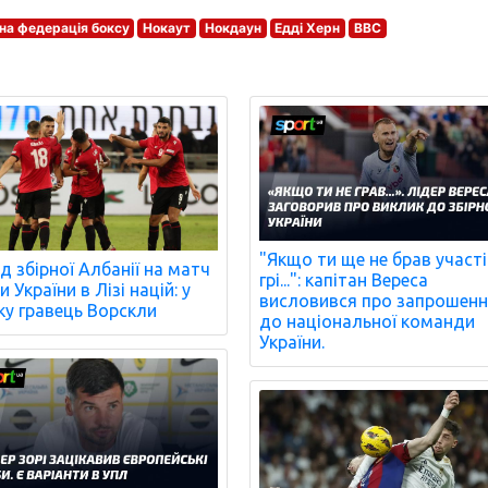
а федерація боксу
Нокаут
Нокдаун
Едді Херн
BBC
"Якщо ти ще не брав участі
д збірної Албанії на матч
грі...": капітан Вереса
 України в Лізі націй: у
висловився про запрошен
ку гравець Ворскли
до національної команди
України.