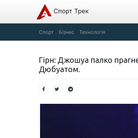
Спорт Трек
Спорт
Бізнес
Технологія
Гірн: Джошуа палко прагн
Дюбуатом.