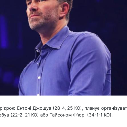
р'єрою Ентоні Джошуа (28-4, 25 КО), планує організува
уа (22-2, 21 КО) або Тайсоном Ф'юрі (34-1-1 КО).