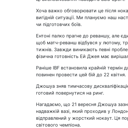
Хоча важко обговорювати це після нока
вигідній ситуації. Ми плануємо наш наст
чи підготовчих боїв.
Ентоні палко прагне до реваншу, але є
щоб матч-реванш відбувся у лютому, тр
тижнів. Завжди виникають певні проблем
фізична готовність Ей Джея має вирішал
Раніше IBF встановила крайній термін 
повинен провести цей бій до 22 квітня.
Джошуа зняв тимчасову дискваліфікацію 
готовий повернутися на ринг.
Нагадаємо, що 21 вересня Джошуа зазна
надважкій вазі, який проходив у Лондоні
відправлений у жорсткий нокаут. Ця по
світового чемпіона.