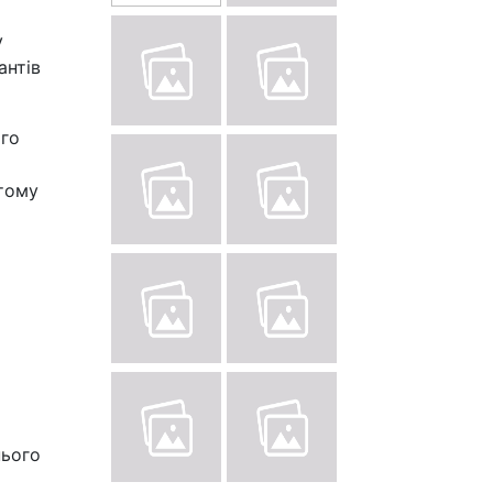
у
антів
ого
 тому
нього