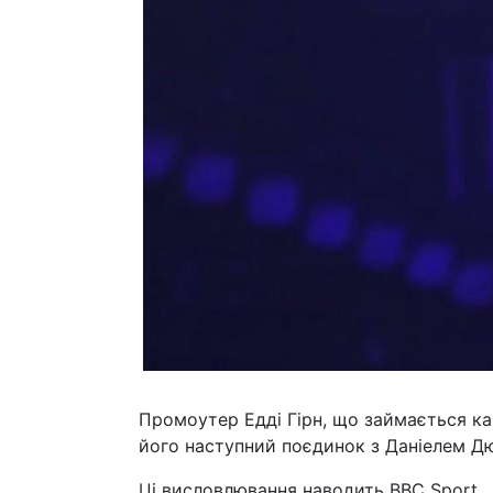
Промоутер Едді Гірн, що займається ка
його наступний поєдинок з Даніелем Дюб
Ці висловлювання наводить BBC Sport.