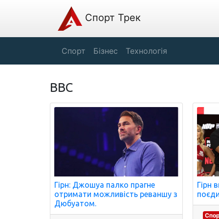
Спорт Трек
Спорт
Бізнес
Технологія
BBC
Гірн: Джошуа палко прагне
Гірн 
отримати можливість реваншу з
поєди
Дюбуатом.
Спо