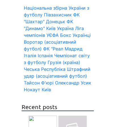
Національна збірна України з
футболу
Півзахисник
ФК
"Шахтар" Донецьк
ФК
"Динамо" Київ
Україна
Ліга
чемпіонів УЄФА
Бокс
Українці
Воротар (асоціативний
футбол)
ФК "Реал Мадрид
Італія
Іспанія
Чемпіонат світу
з футболу
Грузія (країна)
Чеська Республіка
Штрафний
удар (асоціативний футбол)
Тайсон Ф'юрі
Олександр Усик
Нокаут
Київ
Recent posts