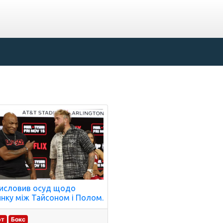
висловив осуд щодо
нку між Тайсоном і Полом.
рт
Бокс