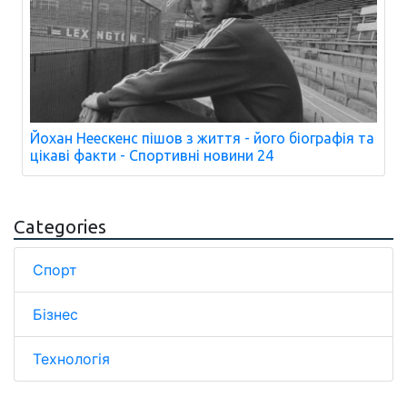
Йохан Неескенс пішов з життя - його біографія та
цікаві факти - Спортивні новини 24
Categories
Спорт
Бізнес
Технологія