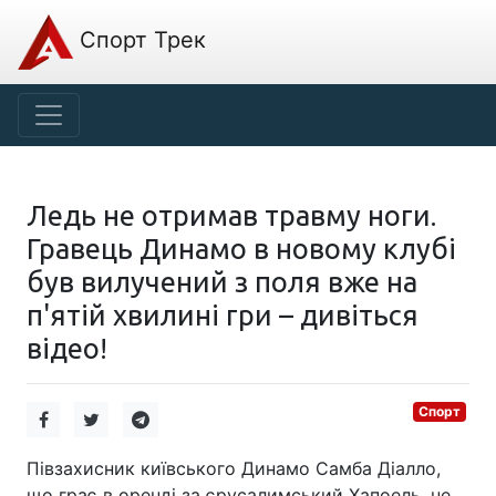
Спорт Трек
Ледь не отримав травму ноги.
Гравець Динамо в новому клубі
був вилучений з поля вже на
п'ятій хвилині гри – дивіться
відео!
Спорт
Півзахисник київського Динамо Самба Діалло,
що грає в оренді за єрусалимський Хапоель, не