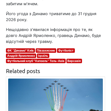
забитим м'ячем.
Його угода з Динамо триватиме до 31 грудня
2026 року.
Нещодавно з'явилася інформація про те, як
довго Андрій Ярмоленко, гравець Динамо, буде
відсутній через травму.
ФК "Динамо" Київ
Півзахисник
Футболіст
Андрій Ярмоленко
Ізраїль
Футбольний клуб "Хапоель" Тель-Авів
Вирсавія
Related posts