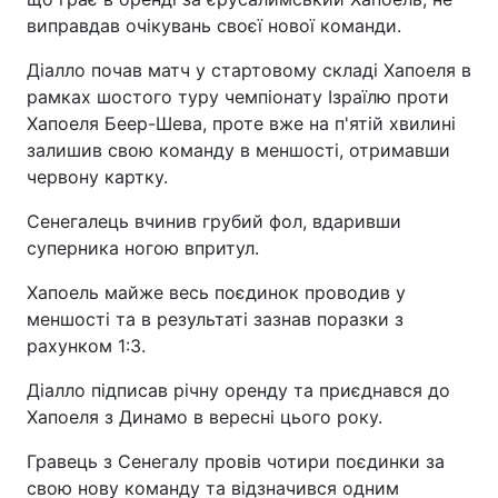
виправдав очікувань своєї нової команди.
Діалло почав матч у стартовому складі Хапоеля в
рамках шостого туру чемпіонату Ізраїлю проти
Хапоеля Беер-Шева, проте вже на п'ятій хвилині
залишив свою команду в меншості, отримавши
червону картку.
Сенегалець вчинив грубий фол, вдаривши
суперника ногою впритул.
Хапоель майже весь поєдинок проводив у
меншості та в результаті зазнав поразки з
рахунком 1:3.
Діалло підписав річну оренду та приєднався до
Хапоеля з Динамо в вересні цього року.
Гравець з Сенегалу провів чотири поєдинки за
свою нову команду та відзначився одним