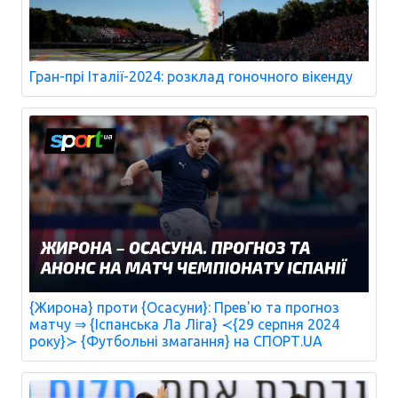
Гран-прі Італії-2024: розклад гоночного вікенду
{Жирона} проти {Осасуни}: Прев'ю та прогноз
матчу ⇒ {Іспанська Ла Ліга} ≺{29 серпня 2024
року}≻ {Футбольні змагання} на СПОРТ.UA