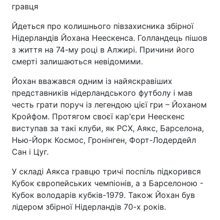
гравця
Йдеться про колишнього півзахисника збірної
Нідерландів Йохана Неескенса. Голландець пішов
з життя на 74-му році в Алжирі. Причини його
смерті залишаються невідомими.
Йохан вважався одним із найяскравіших
представників нідерландського футболу і мав
честь грати поруч із легендою цієї гри – Йоханом
Кройфом. Протягом своєї кар'єри Неескенс
виступав за такі клуби, як РСХ, Аякс, Барселона,
Нью-Йорк Космос, Гронінген, Форт-Лодердейл
Сан і Цуг.
У складі Аякса гравцю тричі поспіль підкорився
Кубок європейських чемпіонів, а з Барселоною -
Кубок володарів кубків-1979. Також Йохан був
лідером збірної Нідерландів 70-х років.