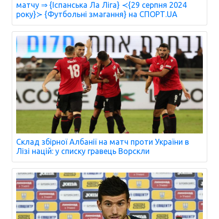
матчу ⇒ {Іспанська Ла Ліга} ≺{29 серпня 2024
року}≻ {Футбольні змагання} на СПОРТ.UA
Склад збірної Албанії на матч проти України в
Лізі націй: у списку гравець Ворскли