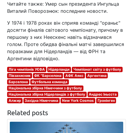
Читайте также: Умер сын президента Ингульца
Виталий Поворознюк: последние новости.
У 1974 і 1978 роках він сприяв команді "ораньє"
досягти фіналів світового чемпіонату, причому в
першому з них Неескенс навіть відзначився
голом. Проте обидва фінальні матчі завершилися
поразками для Нідерландів — від ФРН та
Аргентини відповідно.
Ліга чемпіонів УЄФА
Нідерланди
Чемпіонат світу з футболу
Півзахисник
ФК "Барселона
АФК Аякс
Аргентина
Барселона
Футбольна команда
Національна збірна Німеччини з футболу
Національна збірна Нідерландів з футболу
Андрес Іньєста
Алжир
Західна Німеччина
New York Cosmos
Гронінген
Related posts