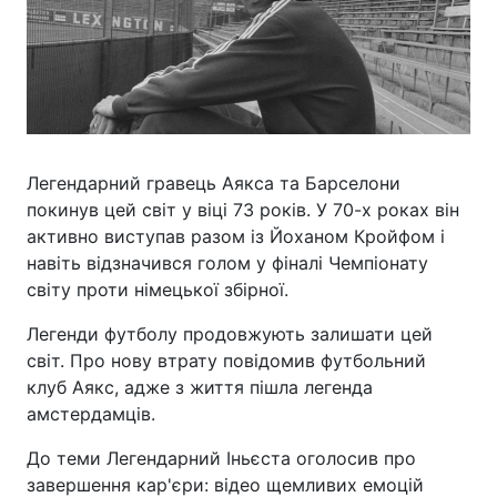
Легендарний гравець Аякса та Барселони
покинув цей світ у віці 73 років. У 70-х роках він
активно виступав разом із Йоханом Кройфом і
навіть відзначився голом у фіналі Чемпіонату
світу проти німецької збірної.
Легенди футболу продовжують залишати цей
світ. Про нову втрату повідомив футбольний
клуб Аякс, адже з життя пішла легенда
амстердамців.
До теми Легендарний Іньєста оголосив про
завершення кар'єри: відео щемливих емоцій