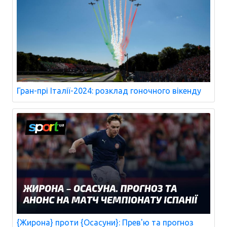
Гран-прі Італії-2024: розклад гоночного вікенду
{Жирона} проти {Осасуни}: Прев'ю та прогноз