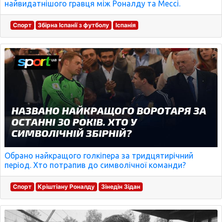
найвидатнішого гравця між Роналду та Мессі.
Спорт
Збірна Іспанії з футболу
Іспанія
Обрано найкращого голкіпера за тридцятирічний
період. Хто потрапив до символічної команди?
Спорт
Кріштіану Роналду
Зінедін Зідан