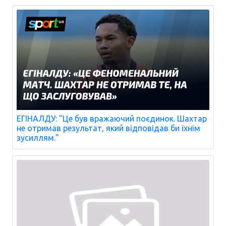
ЕГІНАЛДУ: "Це був вражаючий поєдинок. Шахтар
не отримав результат, який відповідав би їхнім
зусиллям."