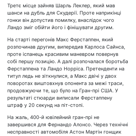
Третє місце зайняв Шарль Леклер, який мав
шанси на дубль для Скудерії. Проте наприкінці
гонки він допустив помилку, внаслідок чого
Ландо зміг обійти його і фінішувати другим.
На старті перегонів Макс Ферстаппен, який
розпочинав другим, випередив Карлоса Сайнса,
проте іспанець красивим маневром повернув
собі першу позицію. А далі розпочалася боротьба
Ферстаппена та Ландо Норріса. Претенденти на
титул ледь не зіткнулися, а Макс двічі у двох
поворотах виштовхнув опонента за межі траси,
продовжуючи те, що було на Гран-прі США. У
результаті стюарди виписали Ферстаппену
штраф у 20 секунд на піт-стопі.
На жаль, 400-й ювілейний гран-прі не
завершився для Фернандо Алонсо. Через технічні
несправності автомобіля Астон Мартін гонщик