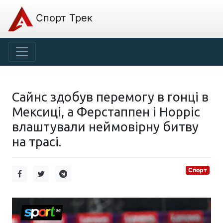
Спорт Трек
Сайнс здобув перемогу в гонці в
Мексиці, а Ферстаппен і Норріс
влаштували неймовірну битву
на трасі.
Спорт