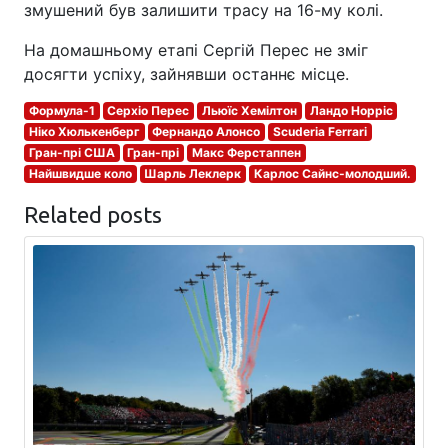
змушений був залишити трасу на 16-му колі.
На домашньому етапі Сергій Перес не зміг
досягти успіху, зайнявши останнє місце.
Формула-1
Серхіо Перес
Льюїс Хемілтон
Ландо Норріс
Ніко Хюлькенберг
Фернандо Алонсо
Scuderia Ferrari
Гран-прі США
Гран-прі
Макс Ферстаппен
Найшвидше коло
Шарль Леклерк
Карлос Сайнс-молодший.
Related posts