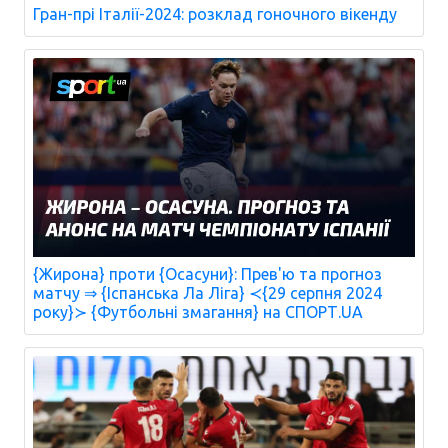
Гран-прі Італії-2024: розклад гоночного вікенду
{Жирона} проти {Осасуни}: Прев'ю та прогноз
матчу ⇒ {Іспанська Ла Ліга} ≺{29 серпня 2024
року}≻ {Футбольні змагання} на СПОРТ.UA