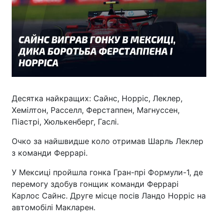
Десятка найкращих: Сайнс, Норріс, Леклер,
Хемілтон, Расселл, Ферстаппен, Магнуссен,
Піастрі, Хюлькенберг, Гаслі.
Очко за найшвидше коло отримав Шарль Леклер
з команди Феррарі.
У Мексиці пройшла гонка Гран-прі Формули-1, де
перемогу здобув гонщик команди Феррарі
Карлос Сайнс. Друге місце посів Ландо Норріс на
автомобілі Макларен.