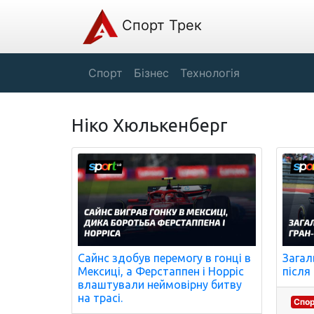
Спорт Трек
Спорт
Бізнес
Технологія
Ніко Хюлькенберг
Сайнс здобув перемогу в гонці в
Загал
Мексиці, а Ферстаппен і Норріс
після
влаштували неймовірну битву
на трасі.
Спо