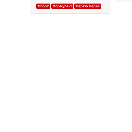
Спорт
Формула-1
Серхіо Перес