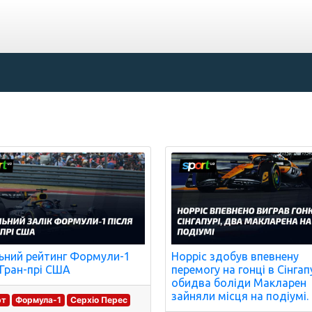
ьний рейтинг Формули-1
Норріс здобув впевнену
 Гран-прі США
перемогу на гонці в Сінгапу
обидва боліди Макларен
зайняли місця на подіумі.
рт
Формула-1
Серхіо Перес