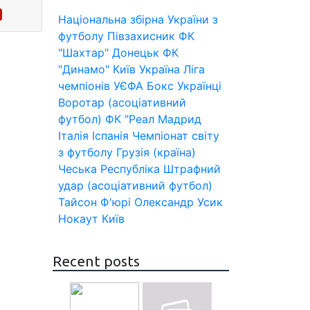
Національна збірна України з
футболу
Півзахисник
ФК
"Шахтар" Донецьк
ФК
"Динамо" Київ
Україна
Ліга
чемпіонів УЄФА
Бокс
Українці
Воротар (асоціативний
футбол)
ФК "Реал Мадрид
Італія
Іспанія
Чемпіонат світу
з футболу
Грузія (країна)
Чеська Республіка
Штрафний
удар (асоціативний футбол)
Тайсон Ф'юрі
Олександр Усик
Нокаут
Київ
Recent posts