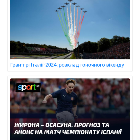
Гран-прі Італії-2024: розклад гоночного вікенду