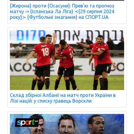
{Жирона} проти {Осасуни}: Прев'ю та прогноз
матчу ⇒ {Іспанська Ла Ліга} ≺{29 серпня 2024
року}≻ {Футбольні змагання} на СПОРТ.UA
Склад збірної Албанії на матч проти України в
Лізі націй: у списку гравець Ворскли