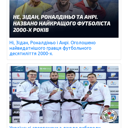
Ні, Зідан, Роналдіньо і Анрі. Оголошено
найвидатнішого гравця футбольного
десятиліття 2000-х.