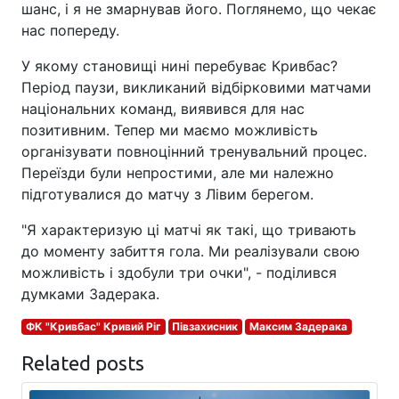
шанс, і я не змарнував його. Поглянемо, що чекає
нас попереду.
У якому становищі нині перебуває Кривбас?
Період паузи, викликаний відбірковими матчами
національних команд, виявився для нас
позитивним. Тепер ми маємо можливість
організувати повноцінний тренувальний процес.
Переїзди були непростими, але ми належно
підготувалися до матчу з Лівим берегом.
"Я характеризую ці матчі як такі, що тривають
до моменту забиття гола. Ми реалізували свою
можливість і здобули три очки", - поділився
думками Задерака.
ФК "Кривбас" Кривий Ріг
Півзахисник
Максим Задерака
Related posts