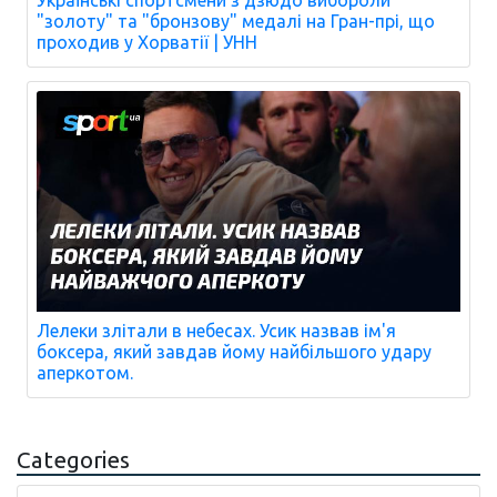
Українські спортсмени з дзюдо вибороли
"золоту" та "бронзову" медалі на Гран-прі, що
проходив у Хорватії | УНН
Лелеки злітали в небесах. Усик назвав ім'я
боксера, який завдав йому найбільшого удару
аперкотом.
Categories